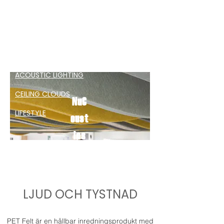
PRINTED PANELS
DESK DIVIDERS
CEILING TILES
ACOUSTIC LIGHTING
CEILING CLOUDS
NuC
LIFESTYLE
oust
ics
UNBOX.INSTALLER
A.ANVÄNDNING
LJUD OCH TYSTNAD
PET Felt är en hållbar inredningsprodukt med