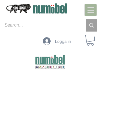
Logga in
PLAIN SHEETS
CEILING BAFFLES
SEE THROUGH SCREENS
OPEN CELL
GROOVED PANELS
VISUAL BARRIERS