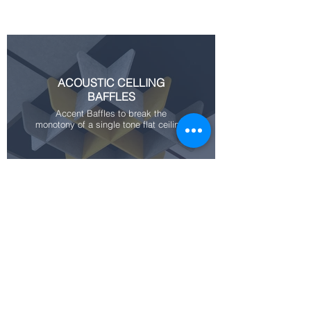
ACOUSTIC CELLING
BAFFLES
Accent Baffles to break the
monotony of a single tone flat ceiling.
FLOATING CEILING CLOUDS
Designer's Delight..
SPACE
DIVIDING