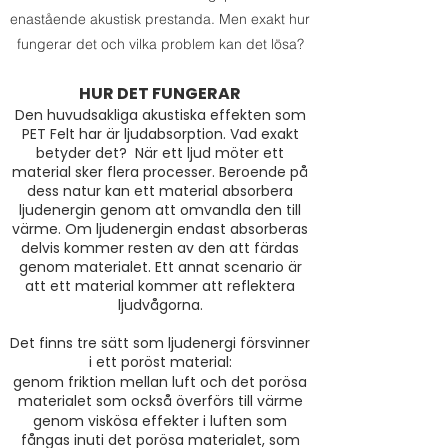
enastående akustisk prestanda. Men exakt hur
fungerar det och vilka problem kan det lösa?
HUR DET FUNGERAR
Den huvudsakliga akustiska effekten som
PET Felt har är ljudabsorption. Vad exakt
betyder det? När ett ljud möter ett
material sker flera processer. Beroende på
dess natur kan ett material absorbera
ljudenergin genom att omvandla den till
värme. Om ljudenergin endast absorberas
delvis kommer resten av den att färdas
genom materialet. Ett annat scenario är
att ett material kommer att reflektera
ljudvågorna.
Det finns tre sätt som ljudenergi försvinner
i ett poröst material:
genom friktion mellan luft och det porösa
materialet som också överförs till värme
genom viskösa effekter i luften som
fångas inuti det porösa materialet, som