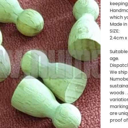
keeping
Handma
which yo
Made in
SIZE:
2.4cm x
Suitable
age.
Dispatc
We ship
Numobel
sustaina
woods . 
variatio
marking
are uniq
proof of 