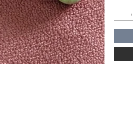
Quantidad
PRODUCT I
Type
Age Gro