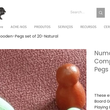
re
ACHE-NOS
PRODUTOS
SERVIÇOS
RECURSOS
CER
den-Pegs set of 20-Natural
Numo
Com
Pegs 
Preço
₹ 199,00
IPI / ICMS / 
These e
Board G
Playing