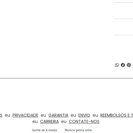
SPECIFICAT
SHIPPING I
RETURN & R
SOBRE A NUMOBEL
tipagem, contrato de fabricação e exportação de, móveis éticos, brinquedos
 da Índia desde 1996. Nossa gama de produtos inclui elementos de decoração de
as, residências , Hotéis, Salas de Aula, Instituições, Roupeiros, Iluminação e Ac
S
eu
PRIVACIDADE
eu
GARANTIA
eu
ENVIO
eu
REEMBOLSOS E 
eu
CARREIRA
eu
CONTATE-NOS
Junte-se à nossa
Nunca perca uma