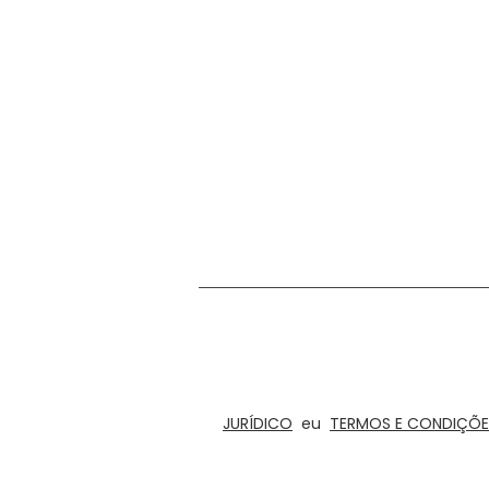
Estamos no negócio de concepção, proto
divertidos, jogos de tabuleiro e artesanato
cozinh
JURÍDICO
eu
TERMOS E CONDIÇÕE