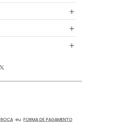
IONS
NFO
EFUND POLICY
 educativos de madeira, quebra-cabeças
 interiores e arquitetura para escritórios,
ústica
TROCA
eu
FORMA DE PAGAMENTO