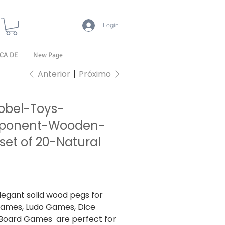
Login
CA DE
New Page
Anterior
Próximo
bel-Toys-
ponent-Wooden-
set of 20-Natural
ISS incl.
legant solid wood pegs for
ames, Ludo Games, Dice
 Board Games are perfect for