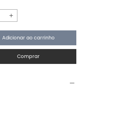
e
Adicionar ao carrinho
Comprar
NFO
Toy Component
up
5 yrs onwards