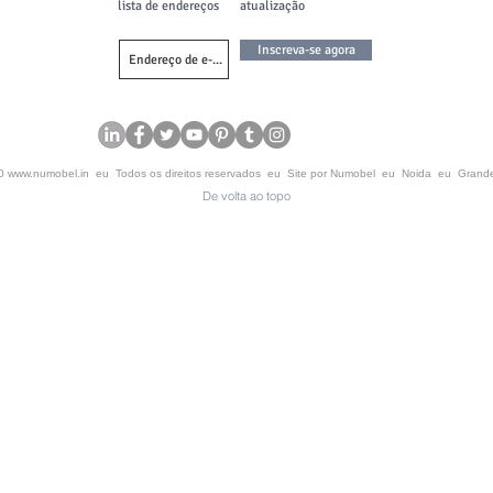
lista de endereços
atualização
Inscreva-se agora
20
www.numobel.in
eu Todos os direitos reservados eu Site por Numobel eu Noida eu Grand
De volta ao topo