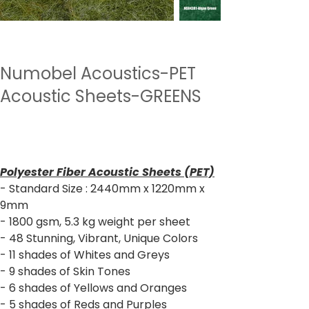
Numobel Acoustics-PET
Acoustic Sheets-GREENS
Preço
₹ 2.640,00
IPI / ICMS / ISS incl.
Polyester Fiber Acoustic Sheets (PET)
- Standard Size : 2440mm x 1220mm x
9mm
- 1800 gsm, 5.3 kg weight per sheet
- 48 Stunning, Vibrant, Unique Colors
- 11 shades of Whites and Greys
- 9 shades of Skin Tones
- 6 shades of Yellows and Oranges
- 5 shades of Reds and Purples