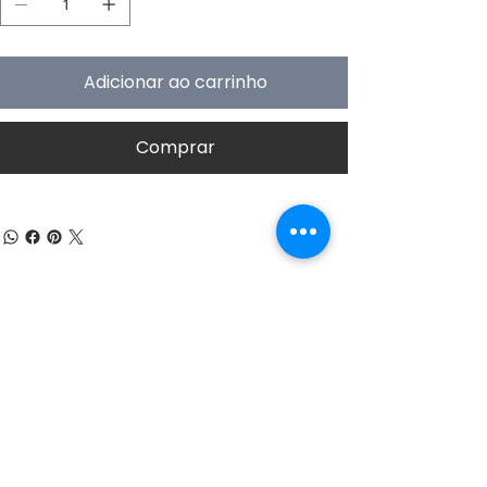
Adicionar ao carrinho
Comprar
SOBRE A NUMOBEL
Estamos no negócio de concepção,
prototipagem, contrato de fabricação e
exportação de, móveis éticos, brinquedos
educativos de madeira, quebra-cabeças
divertidos, jogos de tabuleiro e artesanato da
Índia desde 1996. Nossa gama de produtos