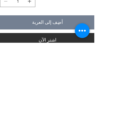
أضِف إلى العربة
اشترِ الآن
حول نوموبيل
نحن نعمل في مجال التصميم والنماذج الأولية والتصنيع
والتصدير للأثاث الأخلاقي والألعاب الخشبية التعليمية والألغاز
الممتعة وألعاب الطاولة والحرف اليدوية من الهند منذ عام
1996. تشمل مجموعة منتجاتنا عناصر التركيب الداخلي
والمعماري للمكاتب والمطابخ والمنازل ، الفنادق ، الفصول
الدراسية ، المؤسسات ، الخزائن ، الإضاءة والصوتيات