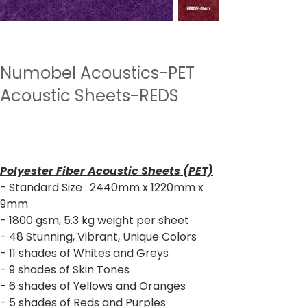
Numobel Acoustics-PET
Acoustic Sheets-REDS
السعر
‏2,640.00 ₹
ضريبة شاملة
Polyester Fiber Acoustic Sheets (PET)
- Standard Size : 2440mm x 1220mm x
9mm
- 1800 gsm, 5.3 kg weight per sheet
- 48 Stunning, Vibrant, Unique Colors
- 11 shades of Whites and Greys
- 9 shades of Skin Tones
- 6 shades of Yellows and Oranges
- 5 shades of Reds and Purples