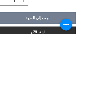
أضِف إلى العربة
اشترِ الآن
حول نوموبيل
نحن نعمل في مجال التصميم والنماذج الأولية والتصنيع
والتصدير للأثاث الأخلاقي والألعاب الخشبية التعليمية والألغاز
الممتعة وألعاب الطاولة والحرف اليدوية من الهند منذ عام
1996. تشمل مجموعة منتجاتنا عناصر التركيب الداخلي
والمعماري للمكاتب والمطابخ والمنازل ، الفنادق ، الفصول
الدراسية ، المؤسسات ، الخزائن ، الإضاءة والصوتيات