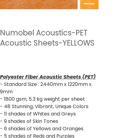
Numobel Acoustics-PET
Acoustic Sheets-YELLOWS
السعر
‏2,640.00 ₹
ضريبة شاملة
Polyester Fiber Acoustic Sheets (PET)
- Standard Size : 2440mm x 1220mm x
9mm
- 1800 gsm, 5.3 kg weight per sheet
- 48 Stunning, Vibrant, Unique Colors
- 11 shades of Whites and Greys
- 9 shades of Skin Tones
- 6 shades of Yellows and Oranges
- 5 shades of Reds and Purples