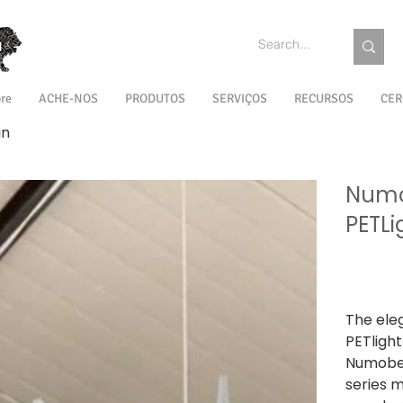
re
ACHE-NOS
PRODUTOS
SERVIÇOS
RECURSOS
CER
in
Numo
PETLi
Preço
₹ 7.500,00
IPI / ICMS / 
The ele
PETlight
Numobel
series 