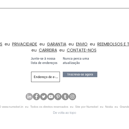
SOBRE A NUMOBEL
tipagem, contrato de fabricação e exportação de, móveis éticos, brinquedos
 da Índia desde 1996. Nossa gama de produtos inclui elementos de decoração de
as, residências , Hotéis, Salas de Aula, Instituições, Roupeiros, Iluminação e Ac
S
eu
PRIVACIDADE
eu
GARANTIA
eu
ENVIO
eu
REEMBOLSOS E 
eu
CARREIRA
eu
CONTATE-NOS
Junte-se à nossa
Nunca perca uma
lista de endereços
atualização
Inscreva-se agora
20
www.numobel.in
eu Todos os direitos reservados eu Site por Numobel eu Noida eu Grand
De volta ao topo