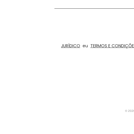
Estamos no negócio de concepção, proto
divertidos, jogos de tabuleiro e artesanato
cozinh
JURÍDICO
eu
TERMOS E CONDIÇÕE
© 20