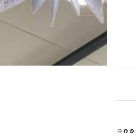
PRODUCT I
Type
Age Gro
SPECIFICAT
SHIPPING I
RETURN & R