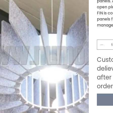
panels.
open pl
FIN is 
panels f
manage
Quantidad
Custo
delie
after
order