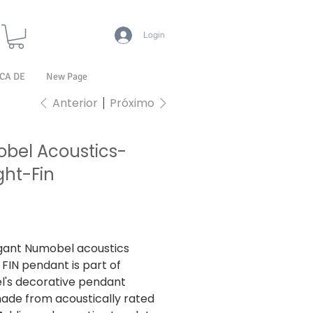
Login
CA DE
New Page
Anterior
Próximo
bel Acoustics-
ght-Fin
ISS incl.
gant Numobel acoustics
 FIN pendant is part of
's decorative pendant
made from acoustically rated