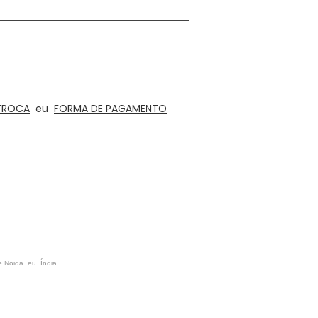
 educativos de madeira, quebra-cabeças
 interiores e arquitetura para escritórios,
ústica
TROCA
eu
FORMA DE PAGAMENTO
e Noida eu Índia