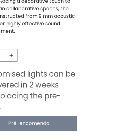
 Adding a decorative touch to
an collaborative spaces, the
constructed from 9 mm acoustic
or highly effective sound
ment.
e
mised lights can be
vered in 2 weeks
 placing the pre-
.
Pré-encomenda