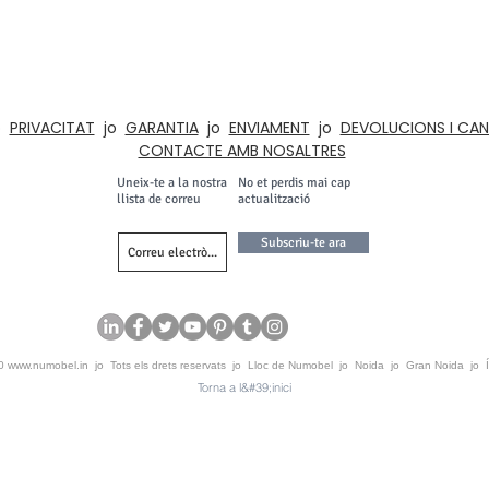
SOBRE NUMOBEL
fabricació per contracte i exportació de mobles ètics, joguines educatives de fus
ra gamma de productes inclou elements d'ajustament interior i arquitectònic per a
Institucions, Armaris, Il·luminació i Acústica
o
PRIVACITAT
jo
GARANTIA
jo
ENVIAMENT
jo
DEVOLUCIONS I CAN
CONTACTE AMB NOSALTRES
Uneix-te a la nostra
No et perdis mai cap
llista de correu
actualització
Subscriu-te ara
20
www.numobel.in
jo Tots els drets reservats jo Lloc de Numobel jo Noida jo Gran Noida jo 
Torna a l&#39;inici