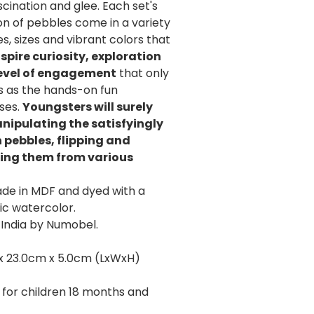
scination and glee. Each set's
on of pebbles come in a variety
s, sizes and vibrant colors that
spire curiosity, exploration
level of engagement
that only
 as the hands-on fun
ses.
Youngsters will surely
nipulating the satisfyingly
pebbles, flipping and
ing them from various
e in MDF and dyed with a
ic watercolor.
 India by Numobel.
x 23.0cm x 5.0cm (LxWxH)
 for children 18 months and