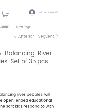
Inicia la sessió
SOBRE
New Page
Anterior
Següent
y-Balancing-River
es-Set of 35 pcs
3
3
nclòs
lancing river pebbles, will
te open-ended educational
the sort kids respond to with