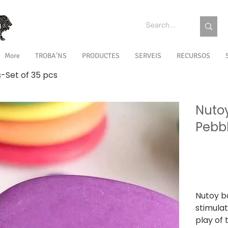
More
TROBA'NS
PRODUCTES
SERVEIS
RECURSOS
-Set of 35 pcs
Nuto
Pebbl
SKU
SKU:
NTBAL
NTBAL
Preu
1.990,00 ₹
Impostos i
Nutoy ba
stimula
play of 