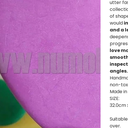
utter fa
collecti
of shape
would
in
and a 
deepens
progres
love ma
smooth 
inspect
angles.
Handmad
non-tox
Made in
SIZE:
32.0cm 
Suitable
over.