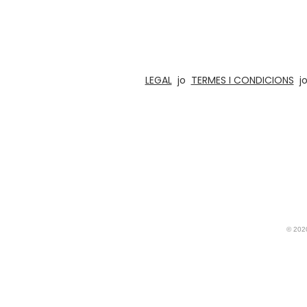
Estem en el negoci de disseny, prototipatge, 
manualitats de l'Índia des de 1996. La nost
LEGAL
jo
TERMES I CONDICIONS
j
© 20