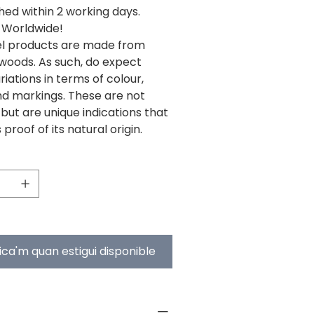
hed within 2 working days.
 Worldwide!
 products are made from
 woods. As such, do expect
ariations in terms of colour,
nd markings. These are not
but are unique indications that
 proof of its natural origin.
fica'm quan estigui disponible
NFO