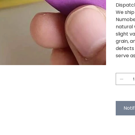
Dispatc
We ship
Numobel
natural
slight v
grain, a
defects 
serve as
Quantitat
Esgotat
Noti
PRODUCT I