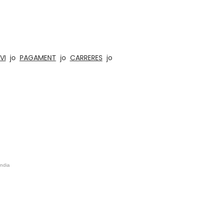
ta, trencaclosques divertits, jocs de taula i
 oficines, cuines i llars. , Hotels, Aules,
VI
jo
PAGAMENT
jo
CARRERES
jo
Índia