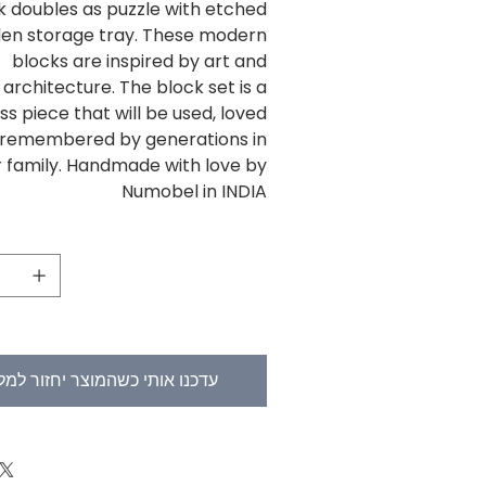
k doubles as puzzle with etched
en storage tray. These modern
blocks are inspired by art and
architecture. The block set is a
ss piece that will be used, loved
 remembered by generations in
 family. Handmade with love by
Numobel in INDIA
עדכנו אותי כשהמוצר יחזור למל