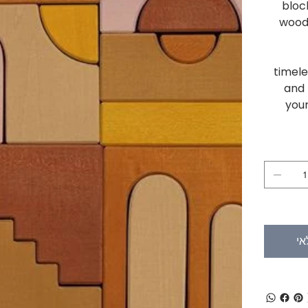
bloc
wood
timele
and
your
כמות
אזל מהמלאי
אי