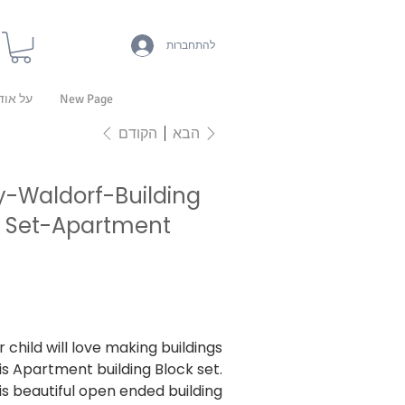
להתחברות
New Page
על אוד
הקודם
הבא
y-Waldorf-Building
k Set-Apartment
K2
2
r child will love making buildings
is Apartment building Block set.
is beautiful open ended building