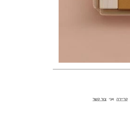
ב טיפוס, ייצור וייצוא חוזים של , ריהוט אתי, צעצועי עץ חינוכיים, פאזלים מהנים, משחקי לוח ועבודות יד מהודו מאז 1996. מגוון המוצרים שלנו כולל אלמנטים לעיצוב פנים ואדריכלות
קריירה
אני
צור קשר