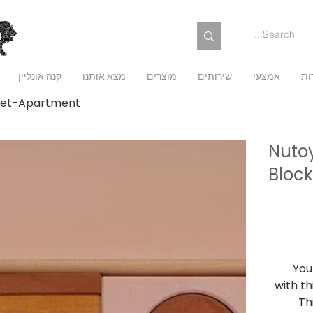
ות
אמצעי
שירותים
מוצרים
מצא אותנו
קנה אונליין
 Set-Apartment
Nuto
Bloc
מק"ט
NTWB
מק"ט:
NTWBK
מחיר
כולל מע״מ
You
with th
Th