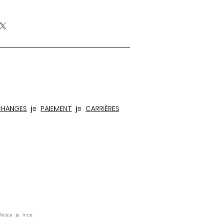
es éthiques, de jouets éducatifs en bois, de
es éléments d'aménagement intérieur et
s, éclairage et acoustique
CHANGES
je
PAIEMENT
je
CARRIÈRES
 Noida je Inde