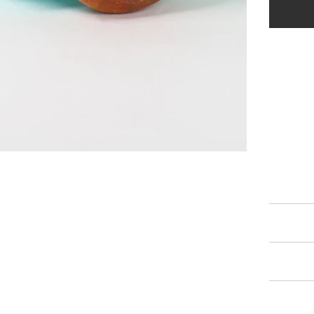
PRODUCT I
Type
Age Gro
SPECIFICAT
SHIPPING I
RETURN & R