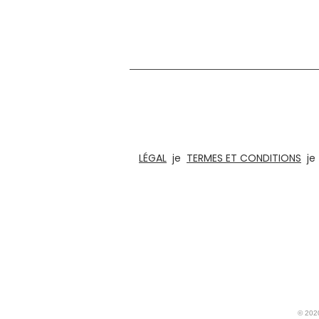
Nous sommes dans le domaine de la conception
puzzles amusants, de jeux de société e
architectural pour les bur
LÉGAL
je
TERMES ET CONDITIONS
j
© 2020