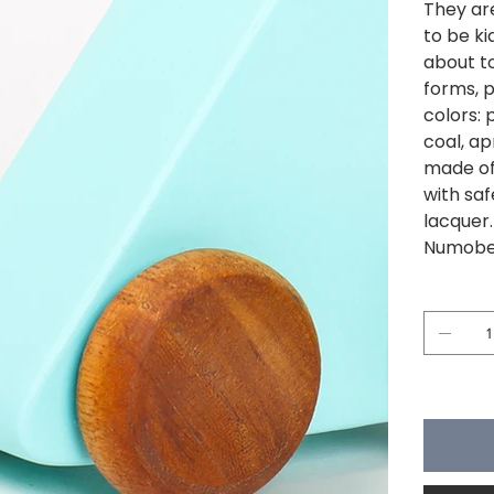
They are
to be ki
about t
forms, p
colors: p
coal, ap
made of
with saf
lacquer
Numobel
Quantité
Il ne reste 