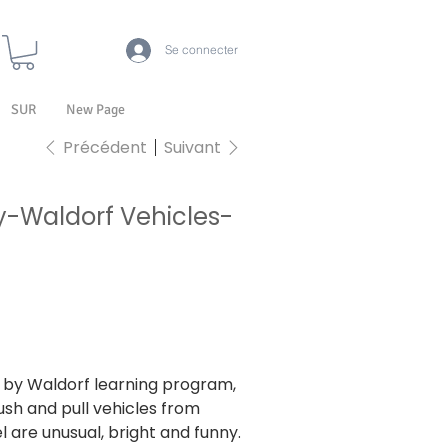
Se connecter
SUR
New Page
Précédent
Suivant
y-Waldorf Vehicles-
10
0
d by Waldorf learning program,
sh and pull vehicles from
 are unusual, bright and funny.