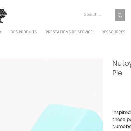
e
DES PRODUITS
PRESTATIONS DE SERVICE
RESSOURCES
Nuto
Pie
SKU
SKU :
NTWV
NTWV1
Prix
699,00 ₹
TVA Incluse
Inspire
these pu
Numobel