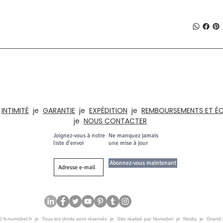
À PROPOS DE NUMOBEL
, du prototypage, de la fabrication sous contrat et de l'exportation de meubl
t d'artisanat depuis l'INDE depuis 1996. Notre gamme de produits comprend d
eaux, les cuisines, les maisons. , Hôtels, salles de classe, institutions, armoire
e
INTIMITÉ
je
GARANTIE
je
EXPÉDITION
je
REMBOURSEMENTS ET É
je
NOUS CONTACTER
Joignez-vous à notre
Ne manquez jamais
liste d'envoi
une mise à jour
Abonnez-vous maintenant
 fr.numobel.fr je Tous les droits sont réservés je Site réalisé par Numobel je Noida je Grand