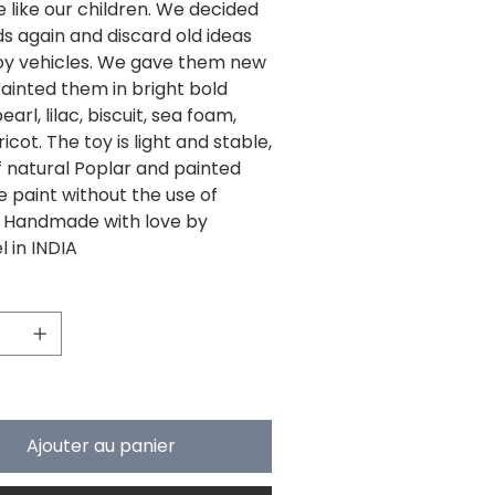
 like our children. We decided
ds again and discard old ideas
oy vehicles. We gave them new
ainted them in bright bold
earl, lilac, biscuit, sea foam,
ricot. The toy is light and stable,
 natural Poplar and painted
e paint without the use of
. Handmade with love by
 in INDIA
que 5 article(s) en stock
Ajouter au panier