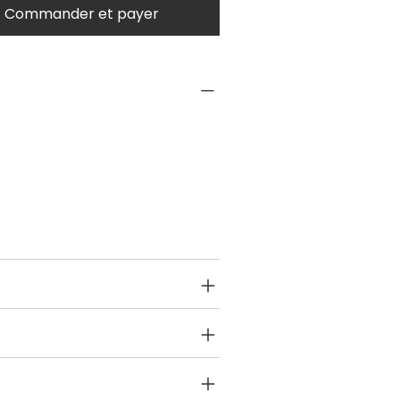
Commander et payer
NFO
Toys on Wheels
up
2 yrs onwards
IONS
NFO
EFUND POLICY