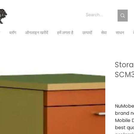
च
ब्लॉग
ऑनलाइन खरीदें
हमें लगता है
उत्पादों
सेवा
साधन
Stora
SCM
कीमत
₹3,953.00
से
कर शामिल
NuMobel
brand 
Mobile 
best qu