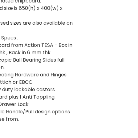
nated chipboard.
 size is 650(h) x 400(w) x
ed sizes are also available on
 Specs :
oard from Action TESA - Box in
hk , Back in 6 mm thk
copic Ball Bearing Slides full
n.
ecting Hardware and Hinges
ttich or EBCO
y duty lockable castors
rd plus 1 Anti Toppling.
 Drawer Lock
ple Handle/Pull design options
se from.