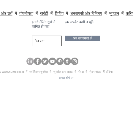
तत्व शामिल हैं। , होटल, कक्षाएं, संस्थान, अलमारी, प्रकाश और ध्वनिकी
और शर्तें
मैं
गोपनीयता
मैं
गारंटी
मैं
शिपिंग
मैं
धनवापसी और विनिमय
मैं
भुगतान
मैं
करि
हमारी मेलिंग सूची में
एक अपडेट कभी न चूकें
शामिल हो जाएं
अब सदस्यता लें
20
www.numobel.in
मैं सर्वाधिकार सुरक्षित मैं न्यूमोबेल द्वारा साइट मैं नोएडा मैं ग्रेटर नोएडा मैं इंडिया
वापस शीर्ष पर