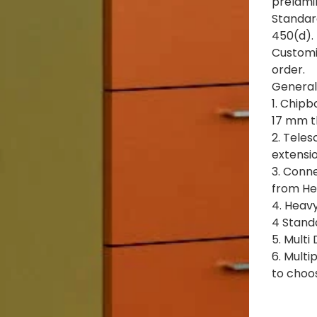
prelami
Standard
450(d).
Customis
order.
General
1. Chipb
17 mm t
2. Teles
extensio
3. Conn
from He
4. Heav
4 Standa
5. Multi
6. Multi
to choo