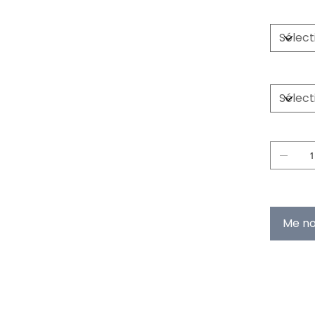
Partition T
Worktop Si
Quantité
En rupture 
Me not
PRODUCT I