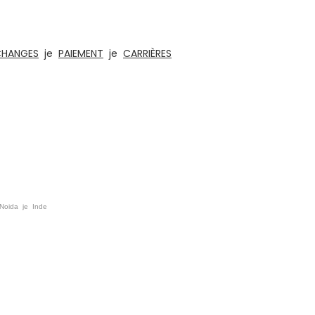
es éléments d'aménagement intérieur et
s, éclairage et acoustique
CHANGES
je
PAIEMENT
je
CARRIÈRES
 Noida je Inde