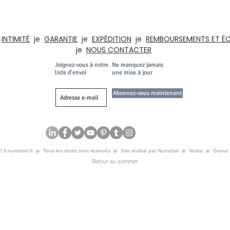
t d'artisanat depuis l'INDE depuis 1996. Notre gamme de produits comprend d
eaux, les cuisines, les maisons. , Hôtels, salles de classe, institutions, armoire
e
INTIMITÉ
je
GARANTIE
je
EXPÉDITION
je
REMBOURSEMENTS ET É
je
NOUS CONTACTER
Joignez-vous à notre
Ne manquez jamais
liste d'envoi
une mise à jour
Abonnez-vous maintenant
 fr.numobel.fr je Tous les droits sont réservés je Site réalisé par Numobel je Noida je Grand
Retour au sommet