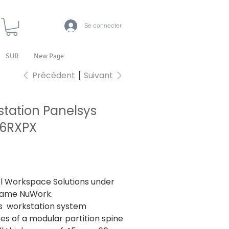
Se connecter
SUR
New Page
Précédent
Suivant
tation Panelsys
6RXPX
Prix
27 731,00 ₹
 Workspace Solutions under
name NuWork.
s workstation system
es of a modular partition spine