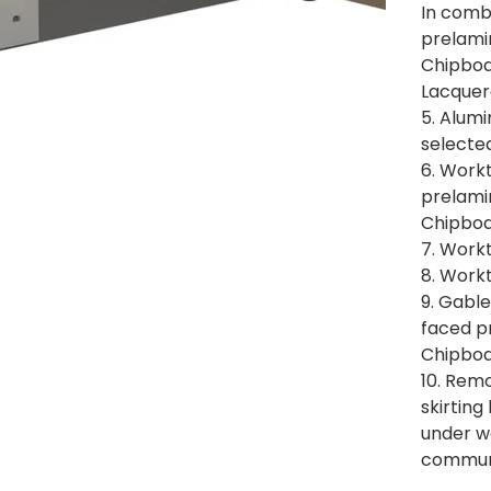
In comb
prelami
Chipboa
Lacquere
5. Alumi
selected
6. Work
prelami
Chipboa
7. Work
8. Work
9. Gabl
faced p
Chipboar
10. Remo
skirting
under w
communi