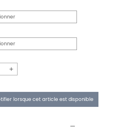
hickness
ze
de stock
ifier lorsque cet article est disponible
NFO