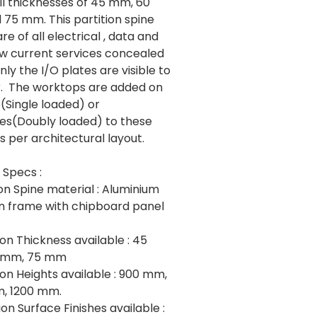
ll thicknesses of 45 mm, 60
75 mm. This partition spine
re of all electrical , data and
ow current services concealed
Only the I/O plates are visible to
r. The worktops are added on
(Single loaded) or
des(Doubly loaded) to these
s per architectural layout.
 Specs :
tion Spine material : Aluminium
on frame with chipboard panel
tion Thickness available : 45
 mm, 75 mm
tion Heights available : 900 mm,
, 1200 mm.
tion Surface Finishes available :