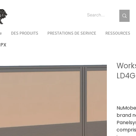
e
DES PRODUITS
PRESTATIONS DE SERVICE
RESSOURCES
XPX
Works
LD4G
À partir de
TVA Incluse
NuMobel
brand 
Panelsy
compris