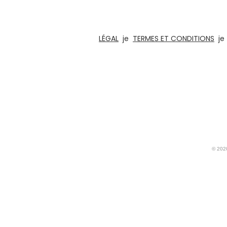
puzzles amusants, de jeux de société e
architectural pour les bur
LÉGAL
je
TERMES ET CONDITIONS
j
© 2020