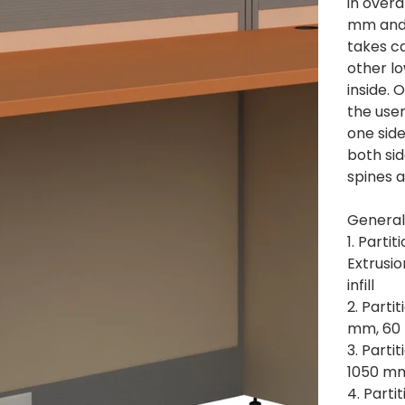
in overa
mm and 
takes ca
other l
inside. 
the use
one side
both si
spines a
General
1. Parti
Extrusi
infill
2. Parti
mm, 60
3. Parti
1050 mm
4. Parti