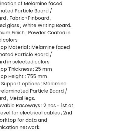
ination of Melamine faced
nated Particle Board /
rd , Fabric+Pinboard ,
d glass , White Writing Board.
nium Finish : Powder Coated in
 colors.
top Material : Melamine faced
nated Particle Board /
rd in selected colors
top Thickness : 25 mm
top Height : 755 mm
e Support options : Melamine
relaminated Particle Board /
d , Metal legs.
vable Raceways : 2 nos - 1st at
 level for electrical cables , 2nd
orktop for data and
cation network.