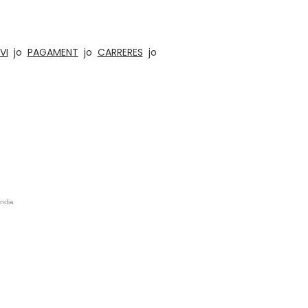
 oficines, cuines i llars. , Hotels, Aules,
VI
jo
PAGAMENT
jo
CARRERES
jo
Índia