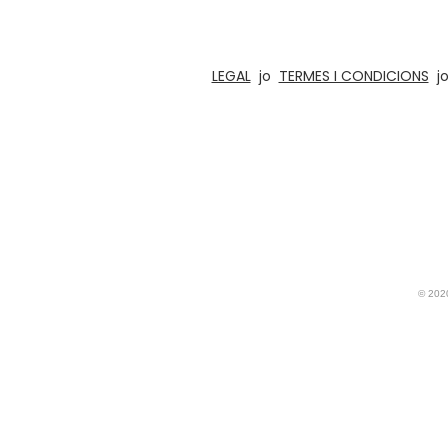
manualitats de l'Índia des de 1996. La nost
LEGAL
jo
TERMES I CONDICIONS
j
© 20