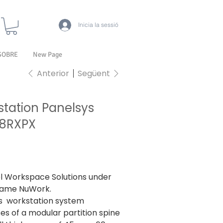
Inicia la sessió
SOBRE
New Page
Anterior
Següent
tation Panelsys
8RXPX
Preu
40.237,00 ₹
nclòs
 Workspace Solutions under
name NuWork.
s workstation system
es of a modular partition spine