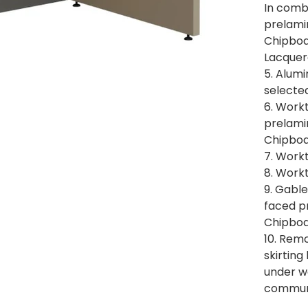
In comb
prelami
Chipboa
Lacquere
5. Alumi
selected
6. Work
prelami
Chipboa
7. Work
8. Work
9. Gabl
faced p
Chipboar
10. Remo
skirting
under w
communi