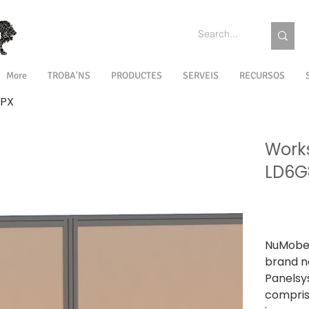
More
TROBA'NS
PRODUCTES
SERVEIS
RECURSOS
XPX
Works
LD6G
A partir de
Impostos i
NuMobel
brand 
Panelsy
compris