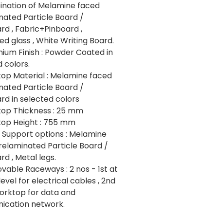
ination of Melamine faced
nated Particle Board /
rd , Fabric+Pinboard ,
d glass , White Writing Board.
nium Finish : Powder Coated in
 colors.
top Material : Melamine faced
nated Particle Board /
rd in selected colors
top Thickness : 25 mm
top Height : 755 mm
e Support options : Melamine
relaminated Particle Board /
d , Metal legs.
vable Raceways : 2 nos - 1st at
 level for electrical cables , 2nd
orktop for data and
cation network.