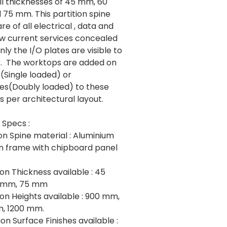
ll thicknesses of 45 mm, 60
75 mm. This partition spine
re of all electrical , data and
ow current services concealed
Only the I/O plates are visible to
r. The worktops are added on
(Single loaded) or
des(Doubly loaded) to these
s per architectural layout.
 Specs :
tion Spine material : Aluminium
on frame with chipboard panel
tion Thickness available : 45
 mm, 75 mm
tion Heights available : 900 mm,
, 1200 mm.
tion Surface Finishes available :