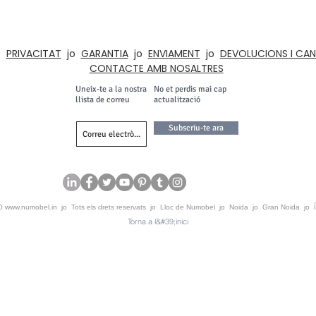
ra gamma de productes inclou elements d'ajustament interior i arquitectònic per a
Institucions, Armaris, Il·luminació i Acústica
o
PRIVACITAT
jo
GARANTIA
jo
ENVIAMENT
jo
DEVOLUCIONS I CAN
CONTACTE AMB NOSALTRES
Uneix-te a la nostra
No et perdis mai cap
llista de correu
actualització
Subscriu-te ara
20
www.numobel.in
jo Tots els drets reservats jo Lloc de Numobel jo Noida jo Gran Noida jo 
Torna a l&#39;inici