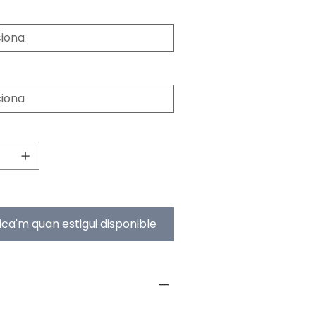
hickness
ze
fica'm quan estigui disponible
NFO