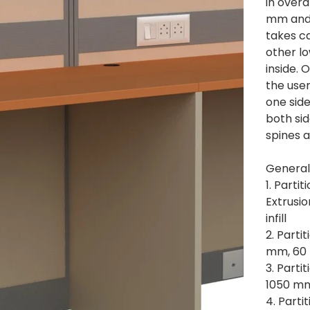
in overa
mm and 
takes ca
other l
inside. 
the use
one side
both si
spines a
General
1. Parti
Extrusi
infill
2. Parti
mm, 60
3. Parti
1050 mm
4. Parti