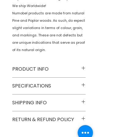
We ship Worldwide!
Numobel products are made from natural
Pine and Poplar woods. As such, do expect
slight variations in terms of colour, grain,
and markings. These are not defects but
are unique indications that serve as proof
of its natural origin.
PRODUCT INFO
Type
Toys on Wheels
SPECIFICATIONS
Age Group
2 yrs onwards
Model
SHIPPING INFO
Number
Numobel products are shipped via
RETURN & REFUND POLICY
Number of
1
courier in domestic geographical
Game Players
boundaries of INDIA.
Goods once sold can not be