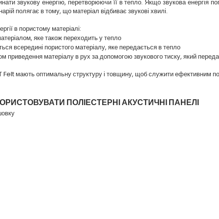
ати звукову енергію, перетворюючи її в тепло. Якщо звукова енергія по
арій полягає в тому, що матеріал відбиває звукові хвилі.
ергії в пористому матеріалі:
матеріалом, яке також переходить у тепло
ується всередині пористого матеріалу, яке передається в тепло
м приведення матеріалу в рух за допомогою звукового тиску, який передає
ET Felt мають оптимальну структуру і товщину, щоб служити ефективним п
ОРИСТОВУВАТИ ПОЛІЕСТЕРНІ АКУСТИЧНІ ПАНЕЛІ
шовку