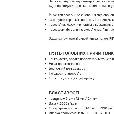
Залежно від природи матеріал може поглин
буде проходити через матеріал. Інший сцен
Існує три способи розсіювання звукової ен
за рахунок тертя між повітрям і пористим 
через в’язкі ефекти в повітрі, яке затрим
через демпфування звукової енергії шляхо
Завдяки технології виробництва панелі P
П’ЯТЬ ГОЛОВНИХ ПРИЧИН ВИК
Тонка, легка, гладка поверхня з імітацією 
Неканцерогенна панель
Безпечний для довкілля
Не шкодить здоров'ю
Стійкість до води і деформації
ВЛАСТИВОСТІ
Товщина - 9 мм / 12 мм / 24 мм
Вага - 2000 г/кв.м
Стандартний розмір - 2440 мм х 1220 мм
Висока продуктивність - NRC 0,85 - 0,9