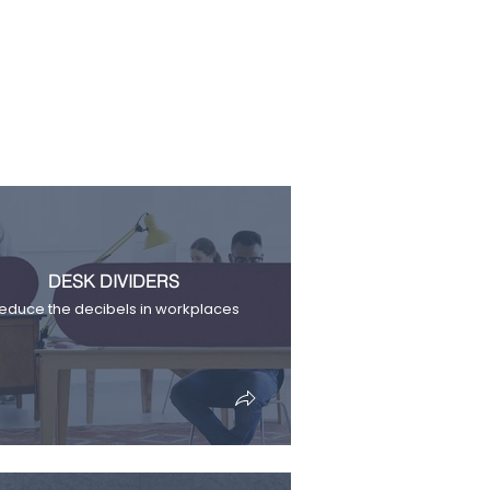
DESK DIVIDERS
educe the decibels in workplaces