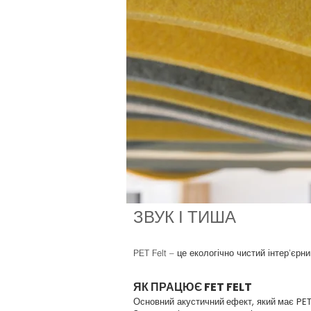
ЗВУК І ТИША
PET Felt – це екологічно чистий інтер’єр
ЯК ПРАЦЮЄ FET FELT
Основний акустичний ефект, який має PET 