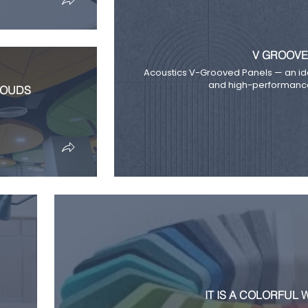
V GROOVE
Acoustics V-Grooved Panels — an id
and high-performance
LOUDS
IT IS A COLORFUL