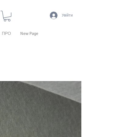
Увійти
ПРО
New Page
CEILING TILES
CEILING
CLOUDS
ACOUSTIC
LIFESTYLE
LIGHTING