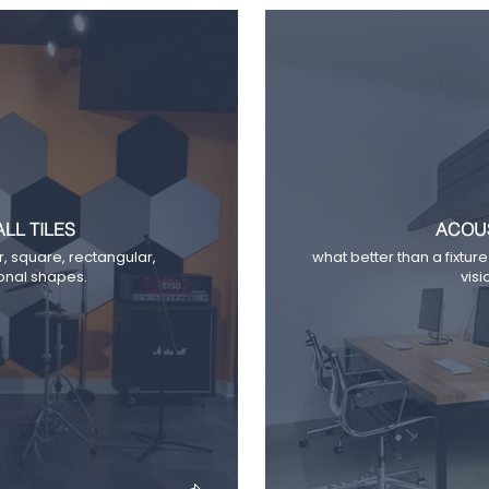
LL TILES
ACOUS
r, square, rectangular,
what better than a fixture
onal shapes.
vis