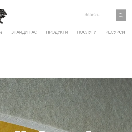
re
ЗНАЙДИ НАС
ПРОДУКТИ
ПОСЛУГИ
РЕСУРСИ
SEE THROUGH SCREENS
GROOVED PANELS
PRINTED PANELS
OPEN CELL
VISUAL BARRIERS
DESK DIVIDERS