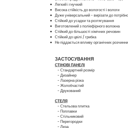
Легкий і гнучкий
Висока стійкість до вологості і вологи
Дуже універсальний - вирізати до потрібн
Стійкий до усадки та розтягування
Виготовлений з поліефірного волокна
Стійкий до більшості хімічних речовин
Стійкий до цвілі / грибка
Не піддається впливу органічних розчинни
ЗАСТОСУВАННЯ
СТІНОВІ ПАНЕЛІ
- Стандартний розмір
- Дизайнер
- Лазерна різка
- Жолобчастий
- Друкований
СТЕЛЯ
- Стельова плитка
- Поплавки
- Стільниковий
- Перегородки
- Леза