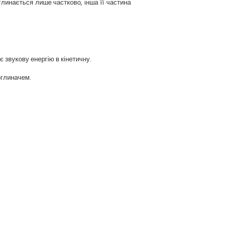
глинається лише частково, інша її частина
 звукову енергію в кінетичну.
оглиначем.