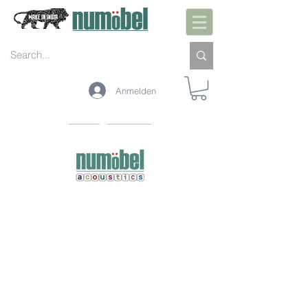
Anmelden
PLAIN SHEETS
CEILING BAFFLES
LASER CUT PANELS
VISUAL BARRIERS