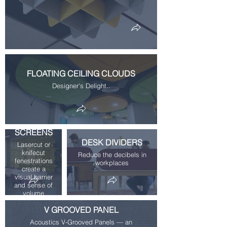
FLOATING CEILING CLOUDS
Designer's Delight..
SPACE
DIVIDING
SCREENS
DESK DIVIDERS
Lasercut or
knifecut
Reduce the decibels in
fenestrations
workplaces
create a
visual barrier
and sense of
volume
V GROOVED PANEL
Acoustics V-Grooved Panels — an