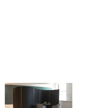
V-GROOVED PANELS
SPACE DIVIDERS
U-GROOVED PANELS
DESK DIVIDERS
CEILING TILES
LIGHTING
WALL TILES
ELEMENTS