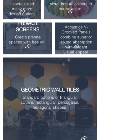
Lasercut and
More than 40 colours in
many more
our pallaette.
U GROOVED
design options
possilble
PANELS
PRIVACY
Acoustics V-
SCREENS
Grooved Panels
Create private
combine superior
spaces with free will.
sound absorption
with elegant
visual appeal.
GEOMETRIC WALL TILES
Standard options of triangular,
square, rectangular, pentoganal,
hexagonal shapes.