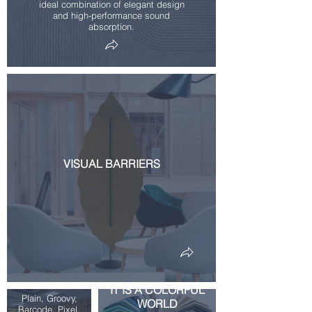
ideal combination of elegant design
and high-performance sound
absorption.
VISUAL BARRIERS
LASER CUT
PANELS
IT IS A COLORFUL
Plain, Groovy,
WORLD
Barcode, Pixel,