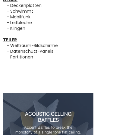
- Deckenplatten
- Schwimmt
- Mobilfunk
- Leitbleche
- Klingen
TEILER
- Weltraum-Bildschirme
- Datenschutz-Panels
- Partitionen
ACOUSTIC CELLING
BAFFLES
Accent Baffles to break the
monotony of a single tone flat ceiling.