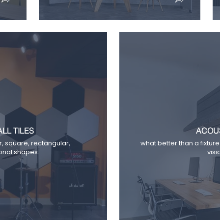
LL TILES
ACOUS
r, square, rectangular,
what better than a fixture
onal shapes.
vis