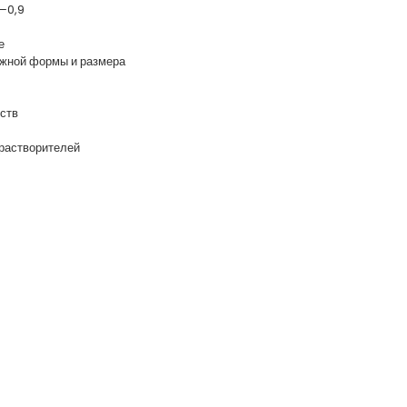
–0,9
е
ужной формы и размера
ств
 растворителей