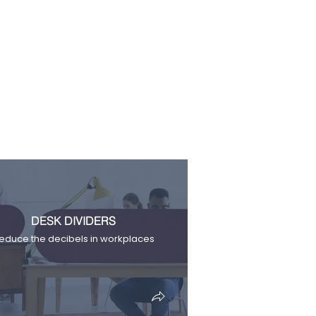
DESK DIVIDERS
educe the decibels in workplaces