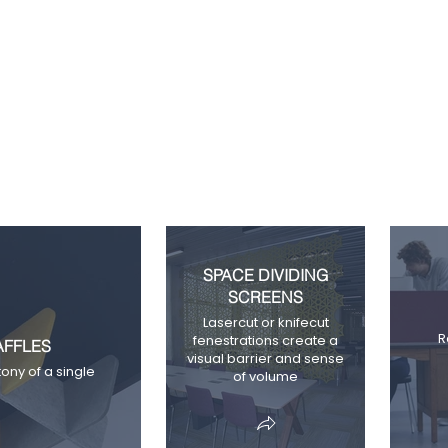
SPACE DIVIDING
SCREENS
Lasercut or knifecut
R
fenestrations create a
AFFLES
visual barrier and sense
ony of a single
of volume