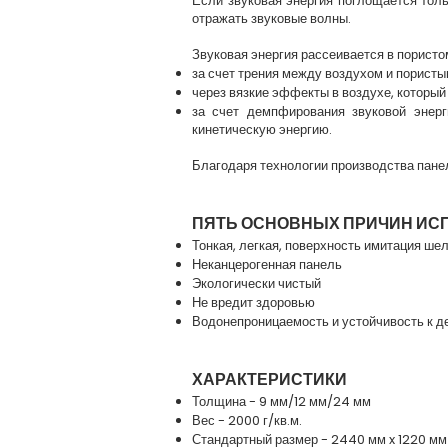
Если звуковая энергия поглощается толь
отражать звуковые волны.
Звуковая энергия рассеивается в порист
за счет трения между воздухом и пористы
через вязкие эффекты в воздухе, который
за счет демпфирования звуковой энерг
кинетическую энергию.
Благодаря технологии производства пане
ПЯТЬ ОСНОВНЫХ ПРИЧИН ИС
Тонкая, легкая, поверхность имитация ше
Неканцерогенная панель
Экологически чистый
Не вредит здоровью
Водонепроницаемость и устойчивость к 
ХАРАКТЕРИСТИКИ
Толщина - 9 мм/12 мм/24 мм
Вес - 2000 г/кв.м.
Стандартный размер - 2440 мм x 1220 мм