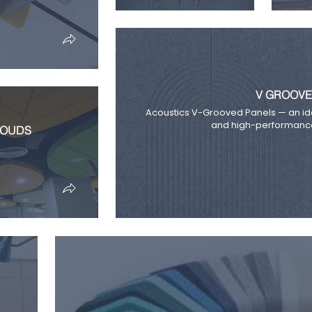
V GROOVE
Acoustics V-Grooved Panels — an id
and high-performance
LOUDS