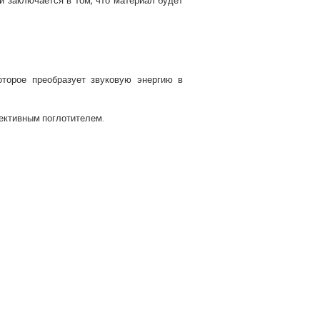
й заключается в том, что материал будет
торое преобразует звуковую энергию в
ективным поглотителем.