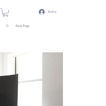
Войти
О
New Page
S
CEILING TILES
WALL TILES
LIGHTING
ELEMENTS