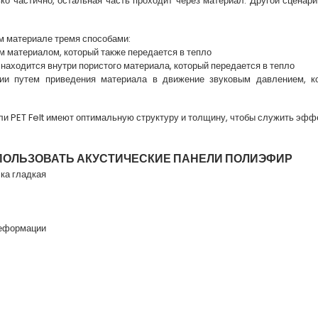
ко частично, остальная часть проходит через материал. Другой сценари
ом материале тремя способами:
м материалом, который также передается в тепло
 находится внутри пористого материала, который передается в тепло
ии путем приведения материала в движение звуковым давлением, ко
ли PET Felt имеют оптимальную структуру и толщину, чтобы служить эфф
ПОЛЬЗОВАТЬ АКУСТИЧЕСКИЕ ПАНЕЛИ ПОЛИЭФИР
лка гладкая
деформации