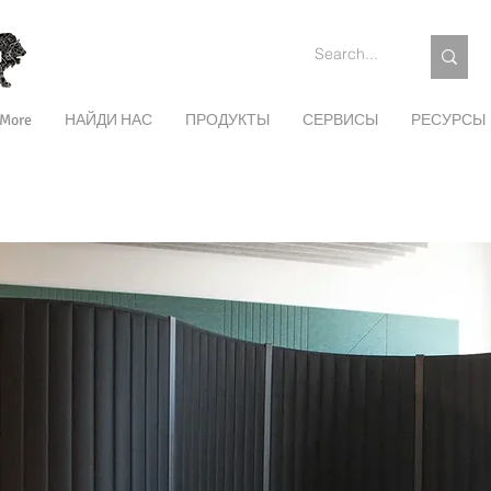
More
НАЙДИ НАС
ПРОДУКТЫ
СЕРВИСЫ
РЕСУРСЫ
LASER CUT PANELS
V-GROOVED PANELS
U-GROOVED PANEL
VISUAL BARRIERS
SPACE DIVIDERS
DESK DIVIDERS