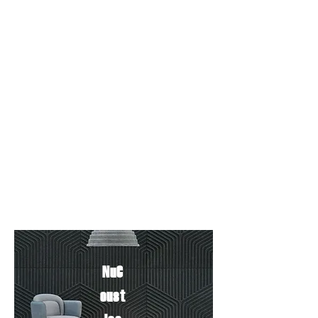
V-GROOVED PANELS
SPACE DIVIDERS
U-GROOVED PANELS
DESK DIVIDERS
CEILING TILES
LIGHTING
WALL TILES
ELEMENTS
NuC
oust