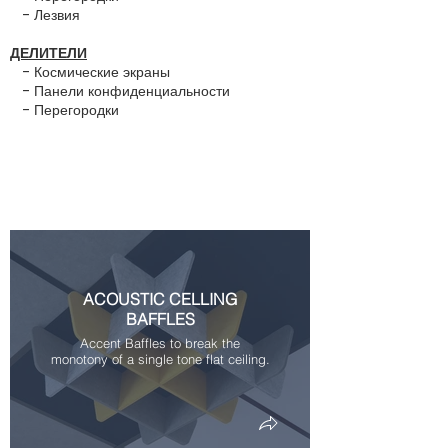
- Лезвия
ДЕЛИТЕЛИ
- Космические экраны
- Панели конфиденциальности
- Перегородки
ACOUSTIC CELLING
BAFFLES
Accent Baffles to break the
monotony of a single tone flat ceiling.