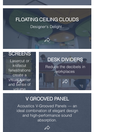
FLOATING CEILING CLOUDS
Designer's Delight..
SPACE
DIVIDING
SCREENS
DESK DIVIDERS
Lasercut or
knifecut
Reduce the decibels in
fenestrations
workplaces
create a
visual barrier
and sense of
volume
V GROOVED PANEL
Acoustics V-Grooved Panels — an
ideal combination of elegant design
and high-performance sound
absorption.