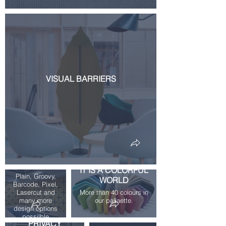
VISUAL BARRIERS
LASER CUT
PANELS
IT IS A COLORFUL
Plain, Groovy,
WORLD
Barcode, Pixel,
Lasercut and
More than 40 colours in
many more
our pallaette.
U GROOVED
design options
possilble
PANELS
PRIVACY