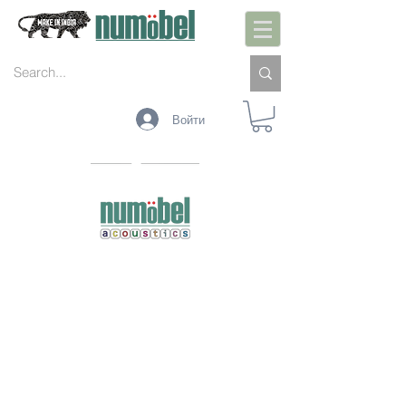
Войти
PLAIN SHEETS
CEILING BAFFLES
LASER CUT PANELS
VISUAL BARRIERS