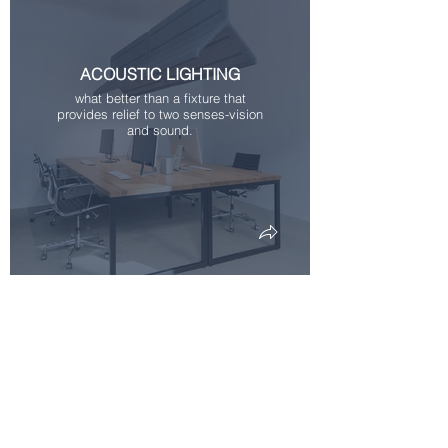
ACOUSTIC LIGHTING
what better than a fixture that
provides relief to two senses-vision
and sound.