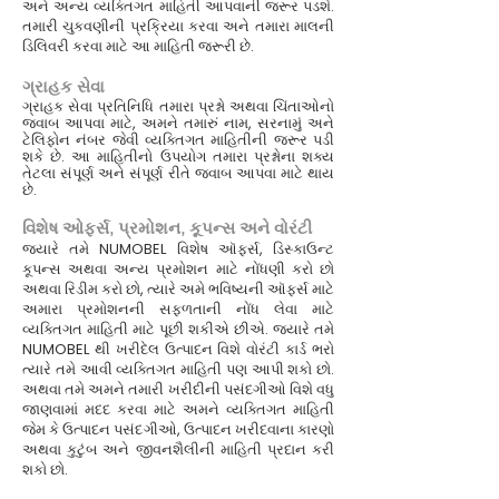
અને અન્ય વ્યક્તિગત માહિતી આપવાની જરૂર પડશે.
તમારી ચુકવણીની પ્રક્રિયા કરવા અને તમારા માલની
ડિલિવરી કરવા માટે આ માહિતી જરૂરી છે.
ગ્રાહક સેવા
ગ્રાહક સેવા પ્રતિનિધિ તમારા પ્રશ્નો અથવા ચિંતાઓનો
જવાબ આપવા માટે, અમને તમારું નામ, સરનામું અને
ટેલિફોન નંબર જેવી વ્યક્તિગત માહિતીની જરૂર પડી
શકે છે. આ માહિતીનો ઉપયોગ તમારા પ્રશ્નોના શક્ય
તેટલા સંપૂર્ણ અને સંપૂર્ણ રીતે જવાબ આપવા માટે થાય
છે.
વિશેષ ઓફર્સ, પ્રમોશન, કૂપન્સ અને વોરંટી
જ્યારે તમે NUMOBEL વિશેષ ઑફર્સ, ડિસ્કાઉન્ટ
કૂપન્સ અથવા અન્ય પ્રમોશન માટે નોંધણી કરો છો
અથવા રિડીમ કરો છો, ત્યારે અમે ભવિષ્યની ઑફર્સ માટે
અમારા પ્રમોશનની સફળતાની નોંધ લેવા માટે
વ્યક્તિગત માહિતી માટે પૂછી શકીએ છીએ. જ્યારે તમે
NUMOBEL થી ખરીદેલ ઉત્પાદન વિશે વોરંટી કાર્ડ ભરો
ત્યારે તમે આવી વ્યક્તિગત માહિતી પણ આપી શકો છો.
અથવા તમે અમને તમારી ખરીદીની પસંદગીઓ વિશે વધુ
જાણવામાં મદદ કરવા માટે અમને વ્યક્તિગત માહિતી
જેમ કે ઉત્પાદન પસંદગીઓ, ઉત્પાદન ખરીદવાના કારણો
અથવા કુટુંબ અને જીવનશૈલીની માહિતી પ્રદાન કરી
શકો છો.