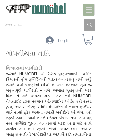
Log In
ગોપનીયતા નીતિ
વિશ્વાસમાં ભાગીદારી
જ્યારે NUMOBEL એ ઉચ્ચ-ગુણવત્તાવાળી, ઓછી
કિંમતની હોમ ફર્નિશિંગની લાઇન બનાવવાનું નક્કી કર્યું,
ત્યારે અમે જાણીએ છીએ કે અમે કેટલાક ખૂબ જ
મહત્વપૂર્ણ ભાગીદારો - તમે, અમારા ગ્રાહકોની મદદ
વિના તે કરી શકતા નથી. ભલે તમે NUMOBEL
વેબસાઈટ દ્વારા સામાન ઓનલાઈન ઓર્ડર કરી રહ્યાં
હોવ, અમારા સેલ્ફ-સર્વિસ વેરહાઉસમાં તમારું ફર્નિચર
લઈ રહ્યાં હોવ અથવા તમારી ખરીદીને ઘરે ભેગા કરી
રહ્યાં હોવ - અમે તમને દરેકને પોષાય તેવા ભાવે વધુ
સારું રોજિંદા જીવન બનાવવામાં મદદ કરવા માટે સાથે
મળીને કામ કરી રહ્યાં છીએ. NUMOBEL અમારા
ગ્રાહકો સાથેની ભાગીદારી પર આધારિત છે. તમારા વિના,