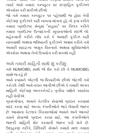
ત્યારે અમે તમારા કમ્પ્યુટર પર સંગ્રહિત કૂકીઝને
ઍક્સેસ કરી શકીએ છીએ.
જો તમે તમારા કમ્પ્યુટર પર પહેલાથી જ હોય તેવી
કોઈપણ કૂકીઝને કાઢી નાખવા માંગતા હો, તો કૃપા કરીને
તમારા બ્રાઉઝર મેનૂમાં "સહાય" પર ક્લિક કરીને
તમારા બ્રાઉઝર ઉત્પાદકની સૂચનાઓનો સંદર્ભ લો.
મહેરબાની કરીને નોંધ કરો કે અમારી કૂકીઝ કાઢી
નાખવાથી અથવા ભવિષ્યની કૂકીઝને અક્ષમ કરીને તમે
અમારી સાઇટના અમુક વિસ્તારો અથવા સુવિધાઓને
ઍક્સેસ અથવા તેનો ઉપયોગ કરી શકશો નહીં.
અમે તમારી માહિતી સાથે શું કરીશું:
તમે NUMOBEL સાથે જે શેર કરો છો તે NUMOBEL
સાથે જ રહે છે
અમે સ્પામને એટલી જ ધિક્કારીએ છીએ જેટલી તમે
કરો છો. તેથી અમે વચન આપીએ છીએ કે તમારી અંગત
માહિતી કોઈપણ અનકનેક્ટેડ તૃતીય પક્ષોને ક્યારેય
નહીં વેચીએ.
પ્રસંગોપાત, અમને કેટલીક સેવાઓ પ્રદાન કરવામાં
મદદ કરવા માટે અન્ય કંપનીઓને ભાડે લેવાની જરૂર
છે. આમાંના કેટલાક કિસ્સાઓમાં અમને અને આખરે
તમને સેવાઓ પ્રદાન કરવા માટે, આ કંપનીઓને
જરૂરી માહિતી શેર કરવાની જરૂર પડી શકે છે.
ઉદાહરણ તરીકે, ડિલિવરી સેવાને તમારો માલ તમારા