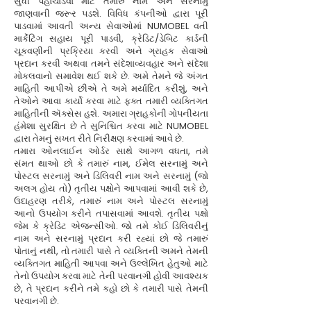
સુધી પહોંચાડવા માટે તમારું નામ અને સરનામું
જાણવાની જરૂર પડશે. વિવિધ કંપનીઓ દ્વારા પૂરી
પાડવામાં આવતી અન્ય સેવાઓમાં NUMOBEL વતી
માર્કેટિંગ સહાય પૂરી પાડવી, ક્રેડિટ/ડેબિટ કાર્ડની
ચૂકવણીની પ્રક્રિયા કરવી અને ગ્રાહક સેવાઓ
પ્રદાન કરવી અથવા તમને સંદેશાવ્યવહાર અને સંદેશા
મોકલવાનો સમાવેશ થઈ શકે છે. અમે તેમને જે અંગત
માહિતી આપીએ છીએ તે અમે મર્યાદિત કરીશું, અને
તેઓને આવા કાર્યો કરવા માટે ફક્ત તમારી વ્યક્તિગત
માહિતીની ઍક્સેસ હશે. અમારા ગ્રાહકોની ગોપનીયતા
હંમેશા સુરક્ષિત છે તે સુનિશ્ચિત કરવા માટે NUMOBEL
દ્વારા તેમનું સખત રીતે નિરીક્ષણ કરવામાં આવે છે.
તમારા ઓનલાઈન ઓર્ડર સાથે આગળ વધતા, તમે
સંમત થાઓ છો કે તમારું નામ, ઈમેલ સરનામું અને
પોસ્ટલ સરનામું અને ડિલિવરી નામ અને સરનામું (જો
અલગ હોય તો) તૃતીય પક્ષોને આપવામાં આવી શકે છે,
ઉદાહરણ તરીકે, તમારું નામ અને પોસ્ટલ સરનામું
આનો ઉપયોગ કરીને તપાસવામાં આવશે. તૃતીય પક્ષો
જેમ કે ક્રેડિટ એજન્સીઓ. જો તમે કોઈ ડિલિવરીનું
નામ અને સરનામું પ્રદાન કરી રહ્યાં છો જે તમારું
પોતાનું નથી, તો તમારી પાસે તે વ્યક્તિની અમને તેમની
વ્યક્તિગત માહિતી આપવા અને ઉલ્લેખિત હેતુઓ માટે
તેનો ઉપયોગ કરવા માટે તેની પરવાનગી હોવી આવશ્યક
છે, તે પ્રદાન કરીને તમે કહો છો કે તમારી પાસે તેમની
પરવાનગી છે.