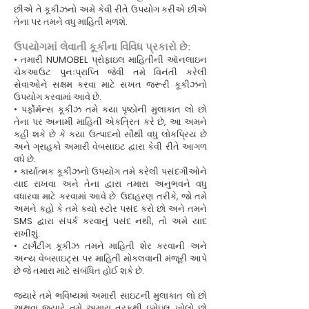
છીએ તે કૂકીઝનો અમે કેવી રીતે ઉપયોગ કરીએ છીએ
તેના પર તમને વધુ માહિતી મળશે.
ઉપયોગમાં લેવાતી કૂકીના વિવિધ પ્રકારો છે:
• તમારી NUMOBEL પ્રોફાઇલ માહિતીની ઑનલાઇન
ચેકઆઉટ પુનઃપ્રાપ્તિ જેવી તમે વિનંતી કરેલી
સેવાઓને સક્ષમ કરવા માટે સખત જરૂરી કૂકીઝનો
ઉપયોગ કરવામાં આવે છે.
• પર્ફોર્મન્સ કૂકીઝ તમે કયા પૃષ્ઠોની મુલાકાત લો છો
તેના પર અનામી માહિતી એકત્રિત કરે છે, આ અમને
કહી શકે છે કે કયા ઉત્પાદનો સૌથી વધુ લોકપ્રિય છે
અને ગ્રાહકો અમારી વેબસાઇટ દ્વારા કેવી રીતે આગળ
વધે છે.
• કાર્યાત્મક કૂકીઝનો ઉપયોગ તમે કરેલી પસંદગીઓને
યાદ રાખવા અને તેના દ્વારા તમારા અનુભવને વધુ
વધારવા માટે કરવામાં આવે છે. ઉદાહરણ તરીકે, જો તમે
અમને કહો કે તમે કયો સ્ટોર પસંદ કરો છો અને તમને
SMS દ્વારા સંપર્ક કરવાનું પસંદ નથી, તો અમે યાદ
રાખીશું.
• ટાર્ગેટીંગ કૂકીઝ તમને માહિતી શેર કરવાની અને
અન્ય વેબસાઇટ્સ પર માહિતી મોકલવાની મંજૂરી આપે
છે જે તમારા માટે સંબંધિત હોઈ શકે છે.
જ્યારે તમે ભવિષ્યમાં અમારી સાઇટની મુલાકાત લો છો
અથવા જ્યારે તમે અમારા તરફથી ઇમેઇલ ખોલો છો