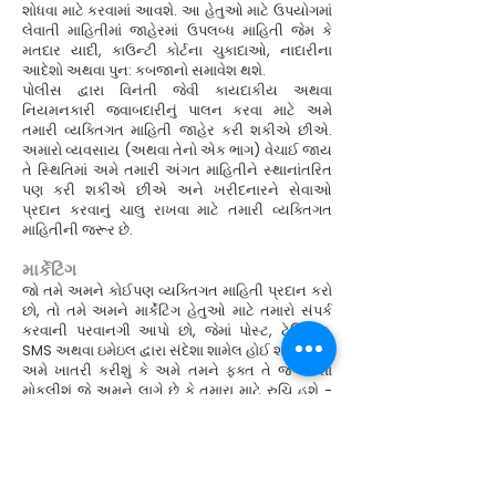
શોધવા માટે કરવામાં આવશે. આ હેતુઓ માટે ઉપયોગમાં
લેવાતી માહિતીમાં જાહેરમાં ઉપલબ્ધ માહિતી જેમ કે
મતદાર યાદી, કાઉન્ટી કોર્ટના ચુકાદાઓ, નાદારીના
આદેશો અથવા પુન: કબજાનો સમાવેશ થશે.
પોલીસ દ્વારા વિનંતી જેવી કાયદાકીય અથવા
નિયમનકારી જવાબદારીનું પાલન કરવા માટે અમે
તમારી વ્યક્તિગત માહિતી જાહેર કરી શકીએ છીએ.
અમારો વ્યવસાય (અથવા તેનો એક ભાગ) વેચાઈ જાય
તે સ્થિતિમાં અમે તમારી અંગત માહિતીને સ્થાનાંતરિત
પણ કરી શકીએ છીએ અને ખરીદનારને સેવાઓ
પ્રદાન કરવાનું ચાલુ રાખવા માટે તમારી વ્યક્તિગત
માહિતીની જરૂર છે.
માર્કેટિંગ
જો તમે અમને કોઈપણ વ્યક્તિગત માહિતી પ્રદાન કરો
છો, તો તમે અમને માર્કેટિંગ હેતુઓ માટે તમારો સંપર્ક
કરવાની પરવાનગી આપો છો, જેમાં પોસ્ટ, ટેલિફોન,
SMS અથવા ઇમેઇલ દ્વારા સંદેશા શામેલ હોઈ શકે છે.
અમે ખાતરી કરીશું કે અમે તમને ફક્ત તે જ સંદેશા
મોકલીશું જે અમને લાગે છે કે તમારા માટે રુચિ હશે -
દાખલા તરીકે અમારા ઇન-સ્ટોર અને ઑનલાઇન
વેચાણની તારીખો, વિશેષ ઑફર્સની વિગતો અથવા નવા
ઉત્પાદનો અને સેવાઓ વિશેની માહિતી. જો તમે નથી
ઇચ્છતા કે અમે તમારી વ્યક્તિગત માહિતીનો ઉપયોગ
તમને માર્કેટિંગ કરવા માટે કરીએ, તો તમે કોઈપણ સમયે