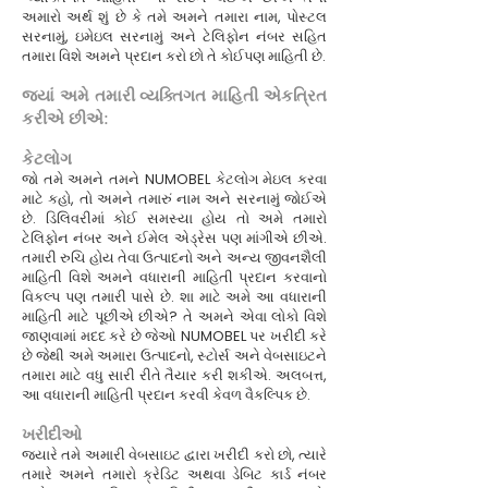
અમારો અર્થ શું છે કે તમે અમને તમારા નામ, પોસ્ટલ
સરનામું, ઇમેઇલ સરનામું અને ટેલિફોન નંબર સહિત
તમારા વિશે અમને પ્રદાન કરો છો તે કોઈપણ માહિતી છે.
જ્યાં અમે તમારી વ્યક્તિગત માહિતી એકત્રિત
કરીએ છીએ:
કેટલોગ
જો તમે અમને તમને NUMOBEL કેટલોગ મેઇલ કરવા
માટે કહો, તો અમને તમારું નામ અને સરનામું જોઈએ
છે. ડિલિવરીમાં કોઈ સમસ્યા હોય તો અમે તમારો
ટેલિફોન નંબર અને ઈમેલ એડ્રેસ પણ માંગીએ છીએ.
તમારી રુચિ હોય તેવા ઉત્પાદનો અને અન્ય જીવનશૈલી
માહિતી વિશે અમને વધારાની માહિતી પ્રદાન કરવાનો
વિકલ્પ પણ તમારી પાસે છે. શા માટે અમે આ વધારાની
માહિતી માટે પૂછીએ છીએ? તે અમને એવા લોકો વિશે
જાણવામાં મદદ કરે છે જેઓ NUMOBEL પર ખરીદી કરે
છે જેથી અમે અમારા ઉત્પાદનો, સ્ટોર્સ અને વેબસાઇટને
તમારા માટે વધુ સારી રીતે તૈયાર કરી શકીએ. અલબત્ત,
આ વધારાની માહિતી પ્રદાન કરવી કેવળ વૈકલ્પિક છે.
ખરીદીઓ
જ્યારે તમે અમારી વેબસાઇટ દ્વારા ખરીદી કરો છો, ત્યારે
તમારે અમને તમારો ક્રેડિટ અથવા ડેબિટ કાર્ડ નંબર