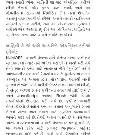
અમે તમારી અંગત માહિતી શા માટે એકત્રિત કરીએ
છીએ તેનાથી કોઈ ફરક પડતો નથી, અમે આ
ગોપનીયતા સૂચનામાં નિર્ધારિત રીતે તેનો ઉપયોગ
કરવાનું વચન આપીએ છીએ. અમને તમારી વ્યક્તિગત
માહિતી પ્રદાન કરીને, તમે આ ગોપનીયતા સૂચનામાં
વર્ણવેલ એક અથવા વધુ રીતે આ વ્યક્તિગત માહિતી પર
પ્રક્રિયા કરવા માટે અમને સંમતિ આપો છો.
માહિતી કે જે અમે આપમેળે એકત્રિત કરીએ
છીએ:
NUMOBEL અમારી વેબસાઇટને મેનેજ કરવા અને તમે
મુલાકાત લો ત્યારે તમે અપેક્ષા કરો છો તે કાર્યો કરી શકે
તેની ખાતરી કરવા માટે સામાન્ય રીતે "કૂકીઝ" તરીકે
ઓળખાતી તકનીકનો ઉપયોગ કરે છે. કૂકીઝ એ તમારા
કમ્પ્યુટર પર અમારા દ્વારા મોકલવામાં આવેલી નાની
ફાઇલો છે જેનો અમે પછીથી ઉલ્લેખ કરી શકીએ છીએ,
તે સત્ર અથવા સતત કૂકીઝના સ્વરૂપમાં હોઈ શકે છે
અને JavaScript અથવા Flash જેવી વિવિધ
તકનીકોનો ઉપયોગ કરી શકે છે. કૂકીઝ અમારી
વેબસાઈટનો ઉપયોગ કરવાના તમારા અનુભવને શક્ય
તેટલો સરળ અને તમારા માટે સુસંગત બનાવવામાં
અમને મદદ કરે છે. તેઓ અમને બતાવે છે કે તમે અને
અન્ય વપરાશકર્તાઓ અમારી વેબસાઇટ પર શું કરો છો,
જે અમને દરેક માટે સમગ્ર અનુભવને બહેતર
બનાવવામાં મદદ કરે છે. અમે અહીં ઉપયોગ કરીએ