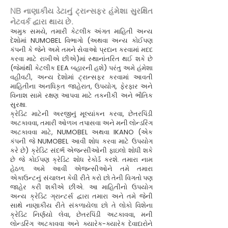
NB નાણાકીય ડેટાનું ટ્રાન્સફર હંમેશા સુરક્ષિત
નેટવર્ક દ્વારા થાય છે.
અમુક સમયે, તમારી કેટલીક અંગત માહિતી અન્ય
દેશોમાં NUMOBEL વિભાગો (અથવા અન્ય કોઈપણ
કંપની કે જેને અમે તમને સેવાઓ પ્રદાન કરવામાં મદદ
કરવા માટે રાખીએ છીએ)માં સ્થાનાંતરિત થઈ શકે છે
(જેમાંથી કેટલીક EEA બહારની હશે) પરંતુ અમે હંમેશા
વહીવટી, અન્ય દેશોમાં ટ્રાન્સફર કરવામાં આવતી
માહિતીના અનધિકૃત જાહેરાત, ઉપયોગ, ફેરફાર અને
વિનાશ સામે રક્ષણ આપવા માટે તકનીકી અને ભૌતિક
સુરક્ષા.
ક્રેડિટ માટેની અરજીનું મૂલ્યાંકન કરવા, છેતરપિંડી
અટકાવવા, તમારી ઓળખ તપાસવા અને મની લોન્ડરિંગ
અટકાવવા માટે, NUMOBEL અથવા IKANO (એક
કંપની જે NUMOBEL આવી શોધ કરવા માટે ઉપયોગ
કરે છે) ક્રેડિટ સંદર્ભ એજન્સીઓની ફાઇલો શોધી શકે
છે જે કોઈપણ ક્રેડિટ શોધ રેકોર્ડ કરશે. તમારા નામ
હેઠળ. અમે આવી એજન્સીઓને તમે તમારા
એકાઉન્ટનું સંચાલન કેવી રીતે કરો છો તેની વિગતો પણ
જાહેર કરી શકીએ છીએ. આ માહિતીનો ઉપયોગ
અન્ય ક્રેડિટ ગ્રાન્ટર્સ દ્વારા તમારા અને તમે જેની
સાથે નાણાકીય રીતે સંકળાયેલા છો તે લોકો વિશેના
ક્રેડિટ નિર્ણયો લેવા, છેતરપિંડી અટકાવવા, મની
લોન્ડરિંગ અટકાવવા અને ક્યારેક-ક્યારેક દેવાદારોને