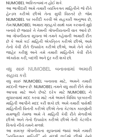
NUMOBEL અસ્તિત્વમાં ન હોઈ શકે.
આ ભાગીદારી અમે તમારી વ્યક્તિગત માહિતીને જે રીતે
હેન્ડલ કરીએ છીએ તેના સુધી વિસ્તરે છે. જેમ
NUMOBEL પર ખરીદી કરવી એ સહકારી અનુભવ છે,
તેમ NUMOBEL અમારા ગ્રાહકો સાથે કામ કરવાનો મુદ્દો
બનાવે છે જ્યારે તે તેમની ગોપનીયતાની વાત આવે છે.
આ ગોપનીયતા સૂચના એ તમને કહેવાની અમારી રીત
છે કે અમે કઈ માહિતી એકત્રિત કરીએ છીએ, અમે
તેનો કેવી રીતે ઉપયોગ કરીએ છીએ, અમે તેને કોને
જાહેર કરીશું અને તમે તમારી માહિતીને કેવી રીતે
ઍક્સેસ કરી, બદલી અને દૂર કરી શકો છો.
વધુ સારું NUMOBEL બનાવવામાં અમારી
સહાય કરો
વધુ સારું NUMOBEL બનાવવા માટે, અમને તમારી
મદદની જરૂર છે. NUMOBEL તમને વધુ સારી રીતે સેવા
આપવા માટે અને છેવટે દરેક માટે NUMOBEL ને
સુધારવામાં મદદ કરવા માટે તમે અમને વિવિધ પ્રકારની
માહિતી આપીને મદદ કરી શકો છો. અમે તમારી પાસેથી
માહિતીની વિનંતી કરીએ છીએ તેના કેટલાક કારણોની
સમજૂતી તેમજ અમે તે માહિતી કેવી રીતે મેળવીએ
છીએ અને તેનો ઉપયોગ કરીએ છીએ તેની કેટલીક
વિગતો નીચે તમને મળશે.
આ સમગ્ર ગોપનીયતા સૂચનામાં જ્યાં અમે તમારી
"વ્યક્તિગત માહિતી" નો સંદર્ભ લઈએ છીએ તેનો