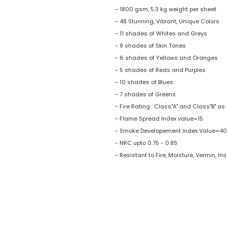
- 1800 gsm, 5.3 kg weight per sheet
- 48 Stunning, Vibrant, Unique Colors
- 11 shades of Whites and Greys
- 9 shades of Skin Tones
- 6 shades of Yellows and Oranges
- 5 shades of Reds and Purples
- 10 shades of Blues
- 7 shades of Greens
- Fire Rating : Class"A" and Class"B" a
- Flame Spread Index value=15
- Smoke Developement Index Value=40
- NRC upto 0.75 - 0.85
- Resistant to Fire, Moisture, Vermin, I