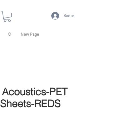
Войти
О
New Page
Acoustics-PET
 Sheets-REDS