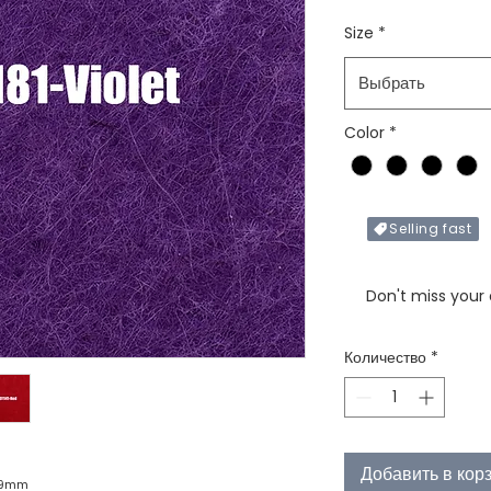
Size
*
Выбрать
Color
*
Selling fast
Only X items left in 
Don't miss your
Количество
*
Добавить в кор
x 9mm