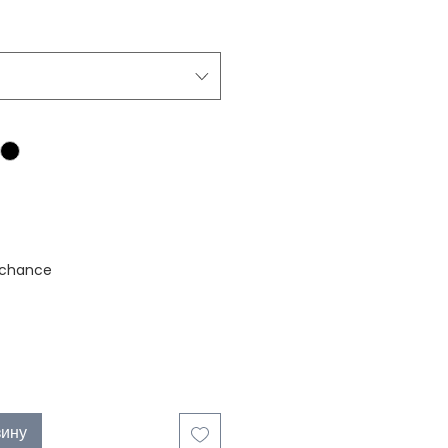
stock
 chance
зину