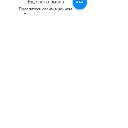
Еще нет отзывов
Поделитесь своим мнением.
Добавьте первый отзыв.
Оставить отзыв
О НУМОБЕЛе
Мы занимаемся проектированием,
прототипированием, контрактным производством и
экспортом этичной мебели, образовательных
деревянных игрушек, забавных головоломок,
настольных игр и изделий ручной работы из Индии
с 1996 года. Ассортимент нашей продукции
включает элементы интерьера и архитектурной
отделки для офисов, кухонь, домов. , Гостиницы,
Классы, Учреждения, Гардеробы, Освещение и
акустика