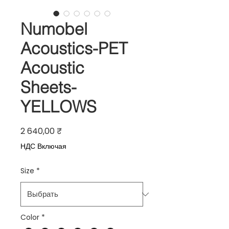
Numobel
Acoustics-PET
Acoustic
Sheets-
YELLOWS
Цена
2 640,00 ₹
НДС Включая
Size
*
Color
*