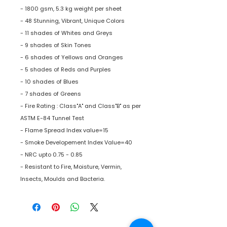
- 1800 gsm, 5.3 kg weight per sheet
- 48 Stunning, Vibrant, Unique Colors
- 11 shades of Whites and Greys
- 9 shades of Skin Tones
- 6 shades of Yellows and Oranges
- 5 shades of Reds and Purples
- 10 shades of Blues
- 7 shades of Greens
- Fire Rating : Class"A" and Class"B" as per
ASTM E-84 Tunnel Test
- Flame Spread Index value=15
- Smoke Developement Index Value=40
- NRC upto 0.75 - 0.85
- Resistant to Fire, Moisture, Vermin,
Insects, Moulds and Bacteria.