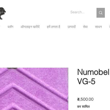
च
ब्लॉग
ऑनलाइन खरीदें
हमें लगता है
उत्पादों
सेवा
साधन
Numobel 
VG-5
मूल्य
₹4,500.00
कर शामिल