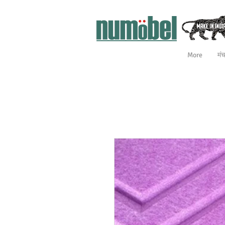
More
मं