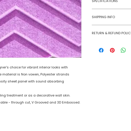
SPECIFICATIONS
Model No
Age Group
SHIPPING INFO
Material
Numobel products a
RETURN & REFUND POLIC
domestic geographi
Dimensions
International Shipm
Goods once sold ca
small size panels.
case of a damaged
Thickness
All other volumes 
Finish
r's choice for vibrant interior looks with
e material is Non vowen, Polyester strands
Finishing Material
sity sheet panel with sound absorbing
ing treatment or as a decorative wall skin.
lable - through cut, V Grooved and 3D Embossed.