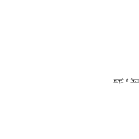
हम 1996 से भारत से डिजाइन, प्रोटोटाइप, अनुबंध निर्माण और निर्यात, 
कानूनी
मैं
नियम 