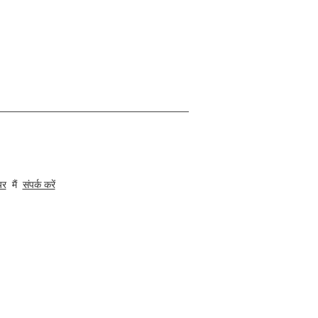
ंखला में कार्यालयों, रसोई, घरों के लिए आंतरिक और वास्तुकला फिटमेंट
यर
मैं
संपर्क करें