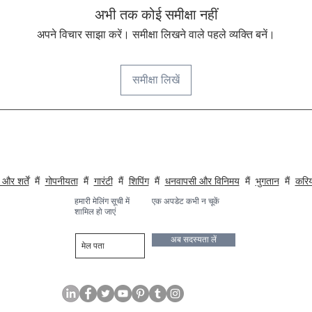
अभी तक कोई समीक्षा नहीं
अपने विचार साझा करें। समीक्षा लिखने वाले पहले व्यक्ति बनें।
समीक्षा लिखें
NUMOBEL के बारे में
नैतिक फर्नीचर, शैक्षिक लकड़ी के खिलौने, मजेदार पहेलियाँ, बोर्ड गेम और हस्तशिल्प के व्यवसाय में हैं। हमारी उत्पाद श्रृ
तत्व शामिल हैं। , होटल, कक्षाएं, संस्थान, अलमारी, प्रकाश और ध्वनिकी
और शर्तें
मैं
गोपनीयता
मैं
गारंटी
मैं
शिपिंग
मैं
धनवापसी और विनिमय
मैं
भुगतान
मैं
करि
हमारी मेलिंग सूची में
एक अपडेट कभी न चूकें
शामिल हो जाएं
अब सदस्यता लें