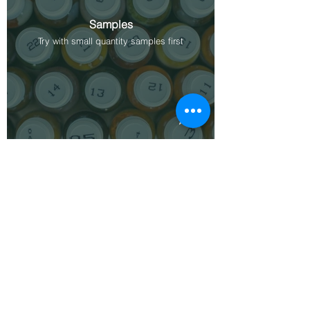
Samples
Try with small quantity samples first
Application Training
Book a slot to learn the application
techniques in a 30 minute hands on
session