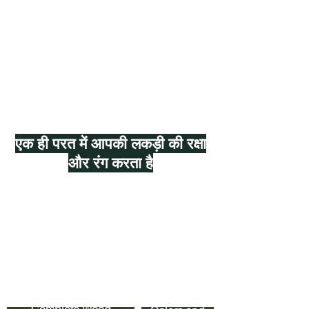
आरएमसी रंग
आरएमसी प्रमाणन
आरएमसी प्रौद्योगिकी
आरएमसी 0% वीओसी
आरएमसी यूरोफिन्स गोल्डलैबेल
भोजन के लिए आरएमसी फिट
एक ही परत में आपकी लकड़ी की रक्षा
और रंग करता है
Colors.