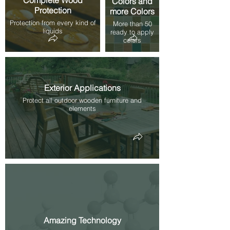
Complete Wood
Colors and
Protection
more Colors
Protection from every kind of
More than 50
liquids
ready to apply
colors
Exterior Applications
Protect all outdoor wooden furniture and
elements
Amazing Technology