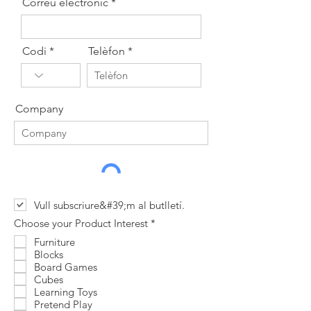
Correu electrònic
Codi
Telèfon
Company
Vull subscriure&#39;m al butlletí.
O
Choose your Product Interest
*
b
Furniture
l
i
Blocks
g
Board Games
a
Cubes
t
Learning Toys
o
Pretend Play
r