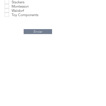
i
Stackers
Montessori
Waldorf
Toy Components
Enviar