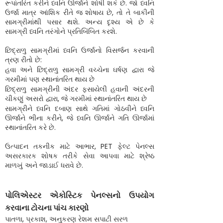
રૂપાંતરિત કરીને ધ્વનિ ઊર્જાને શોષી શકે છે. જો ધ્વનિ
ઉર્જા માત્ર આંશિક રીતે જ શોષાય છે, તો તે બાકીની
સામગ્રીમાંથી પસાર થશે. અન્ય દૃશ્ય એ છે કે
સામગ્રી ધ્વનિ તરંગોને પ્રતિબિંબિત કરશે.
છિદ્રાળુ સામગ્રીમાં ધ્વનિ ઉર્જાનો વિસર્જન કરવાની
ત્રણ રીતો છે:
હવા અને છિદ્રાળુ સામગ્રી વચ્ચેના ઘર્ષણ દ્વારા જે
ગરમીમાં પણ સ્થાનાંતરિત થાય છે
છિદ્રાળુ સામગ્રીની અંદર ફસાયેલી હવાની અંદરની
ચીકણું અસરો દ્વારા, જે ગરમીમાં સ્થાનાંતરિત થાય છે
સામગ્રીને ધ્વનિ દબાણ સાથે ગતિમાં ગોઠવીને ધ્વનિ
ઊર્જાને ભીના કરીને, જે ધ્વનિ ઊર્જાને ગતિ ઊર્જામાં
સ્થાનાંતરિત કરે છે.
ઉત્પાદન તકનીક માટે આભાર, PET ફેલ્ટ પેનલ્સ
અસરકારક શોષક તરીકે સેવા આપવા માટે શ્રેષ્ઠ
માળખું અને જાડાઈ ધરાવે છે.
પોલિએસ્ટર એકોસ્ટિક પેનલ્સનો ઉપયોગ
કરવાના ટોચના પાંચ કારણો
પાતળા, પ્રકાશ, અનુકરણ રેશમ સપાટી સરળ