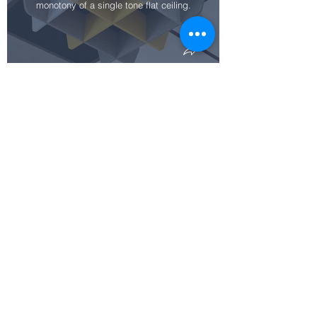
monotony of a single tone flat ceiling.
FLOATING CEILING CLOUDS
Designer's Delight..
SPACE
DIVIDING
SCREENS
DESK DIVIDERS
Lasercut or
knifecut
Reduce the decibels in
fenestrations
workplaces
create a
visual barrier
and sense of
volume
V GROOVED PANEL