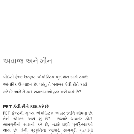
ક્સ
અવાજ અને મૌન
પીઈટી ફેલ્ટ ઉત્કૃષ્ટ એકોસ્ટિક પ્રદર્શન સાથે ટકાઉ
આંતરિક ઉત્પાદન છે. પરંતુ તે બરાબર કેવી રીતે કાર્ય
કરે છે અને તે કઈ સમસ્યાઓ હલ કરી શકે છે?
PET કેવી રીતે કામ કરે છે
PET ફેલ્ટની મુખ્ય એકોસ્ટિક અસર ધ્વનિ શોષણ છે.
તેનો ચોક્કસ અર્થ શું છે? જ્યારે અવાજ કોઈ
સામગ્રીનો સામનો કરે છે, ત્યારે ઘણી પ્રક્રિયાઓ
થાય છે. તેની પ્રકૃતિના આધારે, સામગ્રી ગરમીમાં