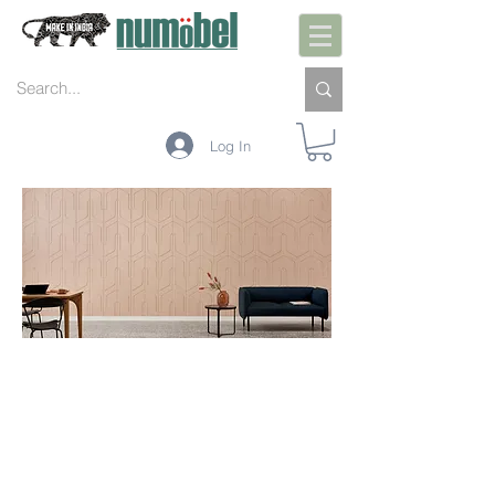
Log In
UNBOX.INSTALL.U
SE
ન્યુ
કો
સ્ટિ