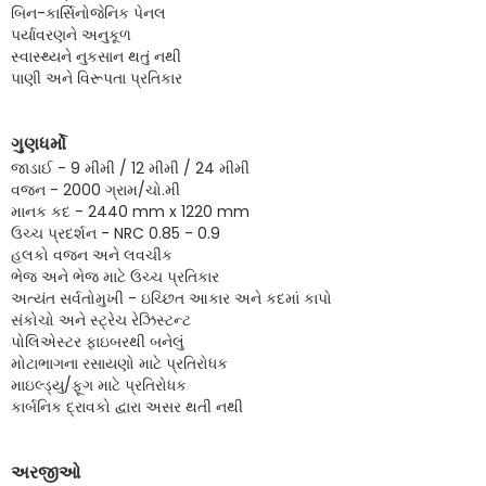
બિન-કાર્સિનોજેનિક પેનલ
પર્યાવરણને અનુકૂળ
સ્વાસ્થ્યને નુકસાન થતું નથી
પાણી અને વિરૂપતા પ્રતિકાર
ગુણધર્મો
જાડાઈ - 9 મીમી / 12 મીમી / 24 મીમી
વજન - 2000 ગ્રામ/ચો.મી
માનક કદ - 2440 mm x 1220 mm
ઉચ્ચ પ્રદર્શન - NRC 0.85 - 0.9
હલકો વજન અને લવચીક
ભેજ અને ભેજ માટે ઉચ્ચ પ્રતિકાર
અત્યંત સર્વતોમુખી - ઇચ્છિત આકાર અને કદમાં કાપો
સંકોચો અને સ્ટ્રેચ રેઝિસ્ટન્ટ
પોલિએસ્ટર ફાઇબરથી બનેલું
મોટાભાગના રસાયણો માટે પ્રતિરોધક
માઇલ્ડ્યુ/ફૂગ માટે પ્રતિરોધક
કાર્બનિક દ્રાવકો દ્વારા અસર થતી નથી
અરજીઓ