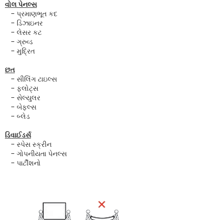
વોલ પેનલ્સ
- પ્રમાણભૂત કદ
- ડિઝાઇનર
- લેસર કટ
- ગ્રુવ્ડ
- મુદ્રિત
છત
- સીલિંગ ટાઇલ્સ
- ફ્લોટ્સ
- સેલ્યુલર
- બેફલ્સ
- બ્લેડ
ડિવાઈડર્સ
- સ્પેસ સ્ક્રીન
- ગોપનીયતા પેનલ્સ
- પાર્ટીશનો