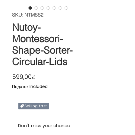
SKU: NTMSS2
Nutoy-
Montessori-
Shape-Sorter-
Circular-Lids
Price
599,00₹
Податок Included
Selling fast
Only X items left in stock
Don't miss your chance