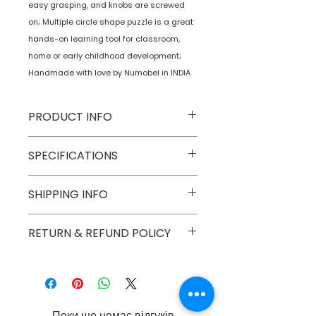
easy grasping, and knobs are screwed
on; Multiple circle shape puzzle is a great
hands-on learning tool for classroom,
home or early childhood development;
Handmade with love by Numobel in INDIA
PRODUCT INFO
Type
Toys on
SPECIFICATIONS
Wheels
Model
NTMSS2
SHIPPING INFO
Age
2 yrs onwards
Number
Group
Numobel products are
RETURN & REFUND POLICY
shipped via courier in
Number of
1
domestic geographical
Game Players
Goods once sold can not be
boundaries of INDIA.
returned except in case of a
Assembly
No
damaged or broken piece.
Required
Поки що немає відгуків