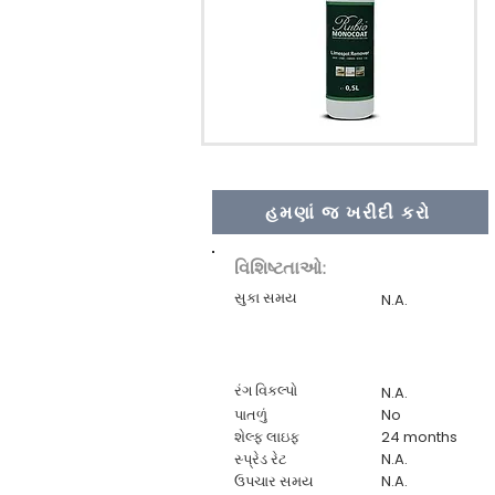
હમણાં જ ખરીદી કરો
વિશિષ્ટતાઓ:
સુકા સમય
N.A.
રંગ વિકલ્પો
N.A.
પાતળું
No
શેલ્ફ લાઇફ
24 months
સ્પ્રેડ રેટ
N.A.
ઉપચાર સમય
N.A.