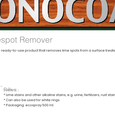
espot Remover
ready-to-use product that removes lime spots from a surface treate
વિશેષતા :
* Lime stains and other alkaline stains, e.g. urine, fertilizers, rust sta
* Can also be used for white rings.
* Packaging: ecospray 500 ml.