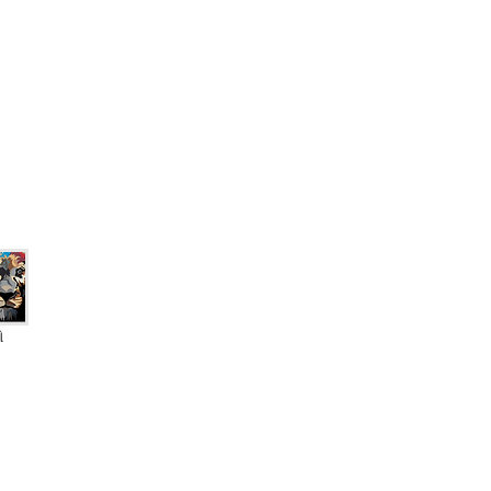
ો
ate BFL-S1
0% VOC
A+ label
Eurofins Indoor Air Comfort Gold