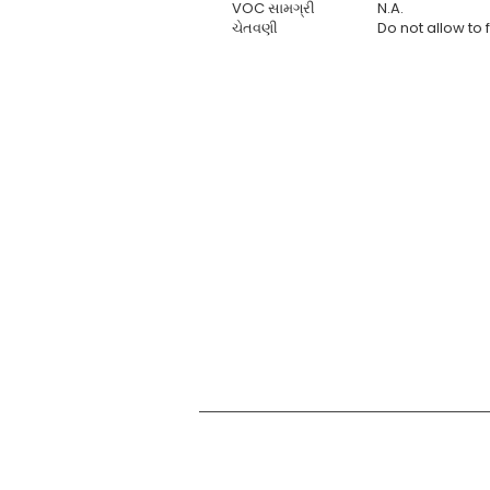
VOC સામગ્રી
N.A.
ચેતવણી
Do not allow to
અમે 1996 થી ભારતમાંથી નૈતિક ફર્નિચર, શૈક્ષણિક લાકડાન
ઓફિસો, રસોડા, ઘરો માટે