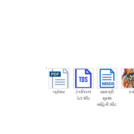
બ્રોશર
ટેકનિકલ
સામગ્રી
રંગ
ડેટા શીટ
સુરક્ષા
માહિતી શીટ
Emission M1
Food Contact Compliance
Toy standard EN 71-3
FR-certific