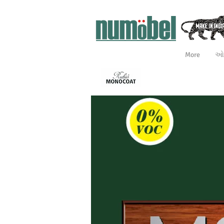
More
ઓન
આંતરિક