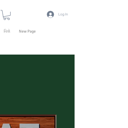
Log In
વિશે
New Page
ટેક્નોલોજી