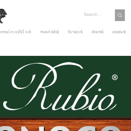
લાઈન ખરીદી કરો
અમને શોધો
ઉત્પાદનો
સેવાઓ
સંસાધનો
બહારનો ભાગ
જાળવણી
રંગો