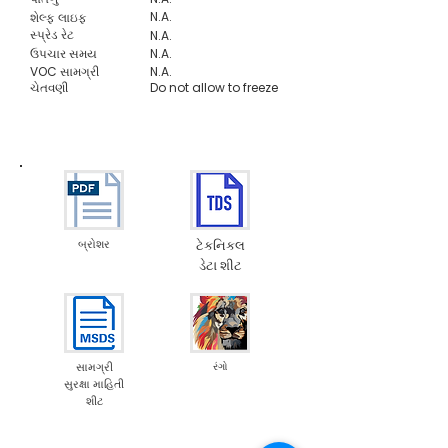
N.A.
શેલ્ફ લાઇફ
સ્પ્રેડ રેટ
N.A.
ઉપચાર સમય
N.A.
VOC સામગ્રી
N.A.
ચેતવણી
Do not allow to freeze
બ્રોશર
ટેકનિકલ
ડેટા શીટ
સામગ્રી
રંગો
સુરક્ષા માહિતી
શીટ
Emission M1
Food Contact Compliance