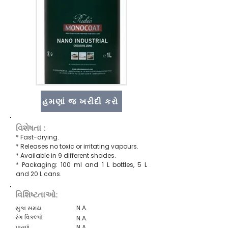
હમણાં જ ખરીદી કરો
વિશેષતા :
* Fast-drying.
* Releases no toxic or irritating vapours.
* Available in 9 different shades.
* Packaging: 100 ml and 1 L bottles, 5 L
and 20 L cans.
વિશિષ્ટતાઓ:
સુકા સમય
N.A.
રંગ વિકલ્પો
N.A.
પાતળું
N.A.