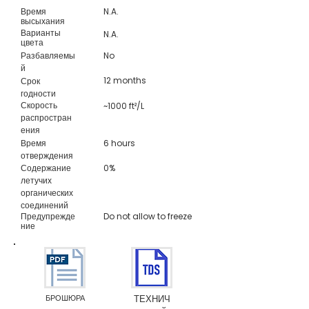
Время
N.A.
высыхания
Варианты
N.A.
цвета
Разбавляемы
No
й
12 months
Срок
годности
Скорость
~1000 ft²/L
распростран
ения
Время
6 hours
отверждения
Содержание
0%
летучих
органических
соединений
Предупрежде
Do not allow to freeze
ние
БРОШЮРА
ТЕХНИЧ