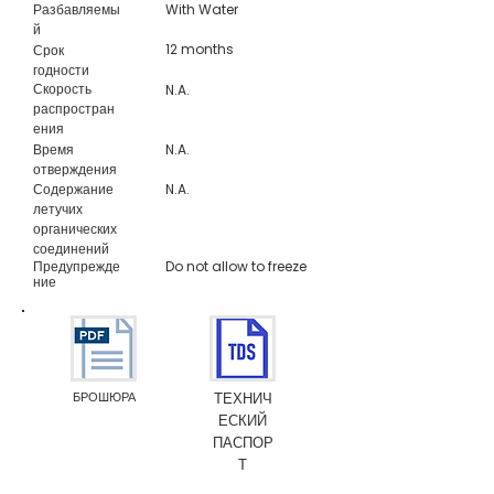
Разбавляемы
With Water
й
12 months
Срок
годности
Скорость
N.A.
распростран
ения
Время
N.A.
отверждения
Содержание
N.A.
летучих
органических
соединений
Предупрежде
Do not allow to freeze
ние
БРОШЮРА
ТЕХНИЧ
ЕСКИЙ
ПАСПОР
Т