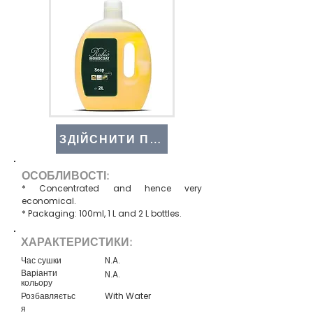
ЗДІЙСНИТИ ПОКУПКУ
ОСОБЛИВОСТІ:
* Concentrated and hence very
economical.
* Packaging: 100ml, 1 L and 2 L bottles.
ХАРАКТЕРИСТИКИ:
Час сушки
N.A.
Варіанти
N.A.
кольору
Розбавляєтьс
With Water
я