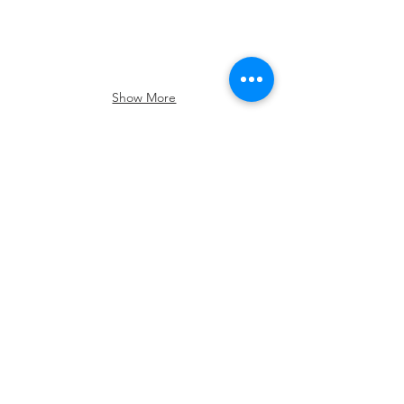
Emission M1
Food Contact Compliance
Show More
ПРО НОМЕР
Ми займаємося проектуванням, створенням
прототипів, контрактним виробництвом та
експортом, етичних меблів, навчальних дерев'яних
іграшок, веселих пазлів, настільних ігор та виробів