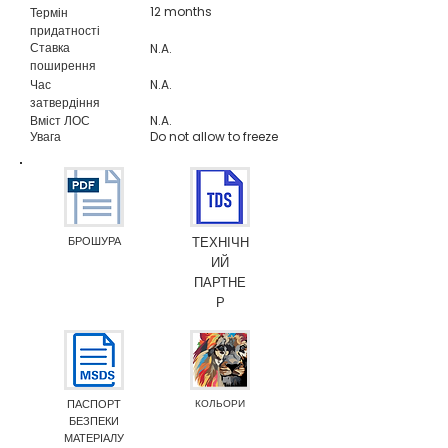
12 months
Термін
придатності
Ставка
N.A.
поширення
Час
N.A.
затвердіння
Вміст ЛОС
N.A.
Увага
Do not allow to freeze
БРОШУРА
ТЕХНІЧН
ИЙ
ПАРТНЕ
Р
ПАСПОРТ
КОЛЬОРИ
БЕЗПЕКИ
МАТЕРІАЛУ