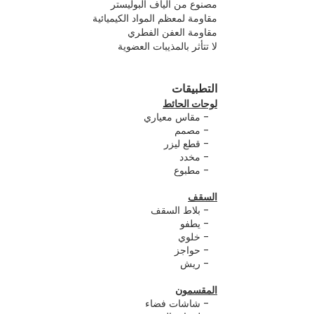
مصنوع من ألياف البوليستر
مقاومة لمعظم المواد الكيميائية
مقاومة العفن الفطري
لا تتأثر بالمذيبات العضوية
التطبيقات
لوحات الحائط
- مقاس معياري
- مصمم
- قطع ليزر
- مخدد
- مطبوع
السقف
- بلاط السقف
- يطفو
- خلوي
- حواجز
- ريش
المقسمون
- شاشات فضاء