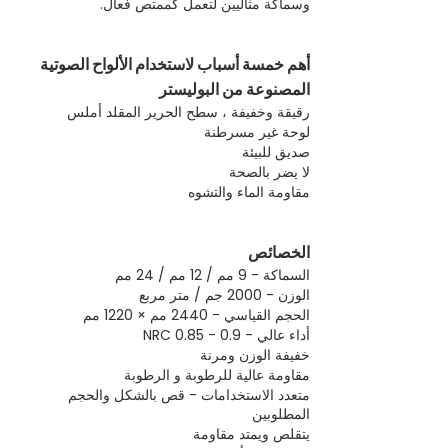
وسماكة مثاليين لتعمل كممتص فعال.
أهم خمسة أسباب لاستخدام الألواح الصوتية
المصنوعة من البوليستر
رقيقة وخفيفة ، سطح الحرير المقلد أملس
لوحة غير مسرطنة
صديق للبيئة
لا يضر بالصحة
مقاومة الماء والتشوه
الخصائص
السماكة - 9 مم / 12 مم / 24 مم
الوزن - 2000 جم / متر مربع
الحجم القياسي - 2440 مم × 1220 مم
أداء عالي - NRC 0.85 - 0.9
خفيفة الوزن ومرنة
مقاومة عالية للرطوبة و الرطوبة
متعدد الاستخدامات - قص بالشكل والحجم
المطلوبين
يتقلص ويمتد مقاومة