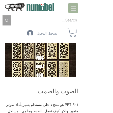
تسجيل الدخول
NuC
oust
ics
UNBOX.INSTALL.U
SE
الصوت والصمت
PET Felt هو منتج داخلي مستدام يتميز بأداء صوتي
متميز. ولكن كيف تعمل بالضبط وما هي المشاكل