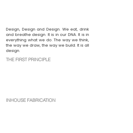
التصميم والتصميم والتصميم. نحن نأكل ونشرب ونتنفس التصميم.
إنه موجود في حمضنا النووي. إنه في كل ما نفعله. الطريقة التي
نفكر بها ، الطريقة التي نرسم بها ، الطريقة التي نبني بها. كل
هذا هو التصميم.
Design, Design and Design. We eat, drink
and breathe design. It is in our DNA. It is in
everything what we do. The way we think,
the way we draw, the way we build. It is all
design.
THE FIRST PRINCIPLE
المبدأ الأول
يبدأ أي شيء وكل شيء نتخيله وخلقه بالمبادئ الأولى لنظرية
التصميم. تهدف إبداعاتنا إلى الحفاظ على الوقت.
INHOUSE FABRICATION
التصنيع الداخلي
ازدهرت كل حضارة على هذا الكوكب فقط لسبب واحد -
"أنتجت" - شيء أو آخر. في اليوم الذي توقفوا فيه عن الإنتاج ،
هلكوا. في عالم اليوم التنافسي حيث الاستعانة بمصادر خارجية