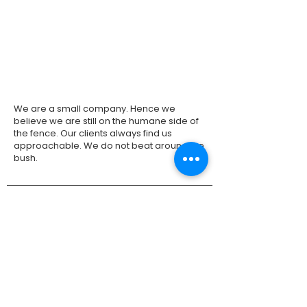
هي الكلمة الطنانة ، ما زلنا نصنع الأشياء الخاصة بنا. ومن ثم لدينا
سيطرة كاملة على العملية برمتها - في أي وقت وفي كل مرة.
نحن هناك
نحن شركة صغيرة. ومن ثم نعتقد أننا ما زلنا في الجانب الإنساني
من السياج. عملاؤنا يجدوننا دائمًا ودودون. نحن لا نتغلب على
الأدغال.
We are a small company. Hence we
believe we are still on the humane side of
the fence. Our clients always find us
approachable. We do not beat around the
bush.
حول نوموبيل
نحن نعمل في مجال التصميم والنماذج الأولية والتصنيع
والتصدير للأثاث الأخلاقي والألعاب الخشبية التعليمية والألغاز
الممتعة وألعاب الطاولة والحرف اليدوية من الهند منذ عام
1996. تشمل مجموعة منتجاتنا عناصر التركيب الداخلي
والمعماري للمكاتب والمطابخ والمنازل ، الفنادق ، الفصول
الدراسية ، المؤسسات ، الخزائن ، الإضاءة والصوتيات