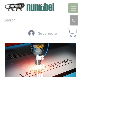
Se connecter
NuC
oust
ics
DÉBALLER.INSTALL
ER.UTILISER