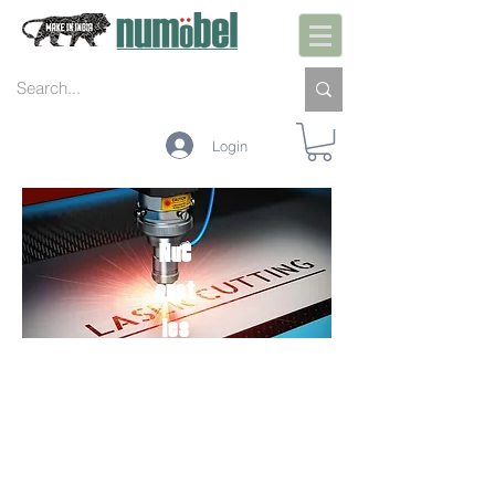
Login
NuC
oust
ics
UNBOX.INSTALL.U
SE