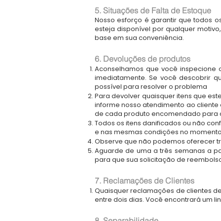
5. Situações de Falta de Estoque
Nosso esforço é garantir que todos os
esteja disponível por qualquer motiv
base em sua conveniência.
6. Devoluções de produtos
Aconselhamos que você inspecione o
imediatamente. Se você descobrir q
possível para resolver o problema
Para devolver quaisquer itens que es
informe nosso atendimento ao cliente 
de cada produto encomendado para co
Todos os itens danificados ou não co
e nas mesmas condições no momento d
Observe que não podemos oferecer t
Aguarde de uma a três semanas a par
para que sua solicitação de reembolso
7. Reclamações de Clientes
Quaisquer reclamações de clientes dev
entre dois dias. Você encontrará um li
8. Separabilidade