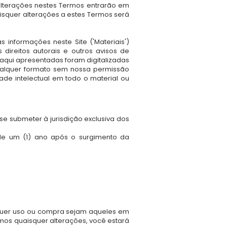
 alterações nestes Termos entrarão em
aisquer alterações a estes Termos será
 informações neste Site ('Materiais')
ireitos autorais e outros avisos de
aqui apresentadas foram digitalizadas
qualquer formato sem nossa permissão
dade intelectual em todo o material ou
e submeter à jurisdição exclusiva dos
de um (1) ano após o surgimento da
lquer uso ou compra sejam aqueles em
mos quaisquer alterações, você estará