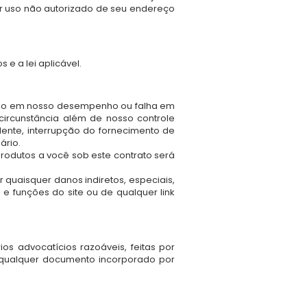
r uso não autorizado de seu endereço
e a lei aplicável.
aso em nosso desempenho ou falha em
ircunstância além de nosso controle
idente, interrupção do fornecimento de
ário.
odutos a você sob este contrato será
quaisquer danos indiretos, especiais,
e funções do site ou de qualquer link
s advocatícios razoáveis, feitas por
 qualquer documento incorporado por