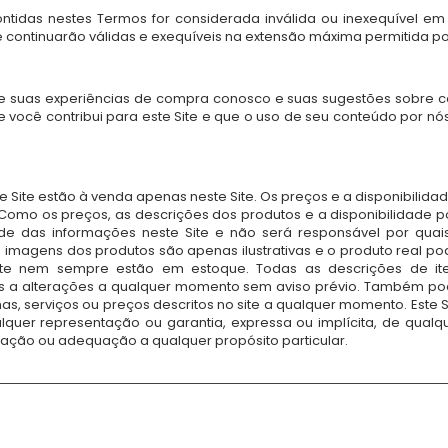
ntidas nestes Termos for considerada inválida ou inexequível em
ontinuarão válidas e exequíveis na extensão máxima permitida por
suas experiências de compra conosco e suas sugestões sobre co
 você contribui para este Site e que o uso de seu conteúdo por nós n
 Site estão à venda apenas neste Site. Os preços e a disponibilidad
. Como os preços, as descrições dos produtos e a disponibilidad
de das informações neste Site e não será responsável por quais
s imagens dos produtos são apenas ilustrativas e o produto real p
ite nem sempre estão em estoque. Todas as descrições de iten
tos a alterações a qualquer momento sem aviso prévio. Também pod
s, serviços ou preços descritos no site a qualquer momento. Este Si
uer representação ou garantia, expressa ou implícita, de qualquer
lação ou adequação a qualquer propósito particular.
SOBRE A NUMOBEL
tipagem, contrato de fabricação e exportação de, móveis éticos, brinquedos
 da Índia desde 1996. Nossa gama de produtos inclui elementos de decoração de