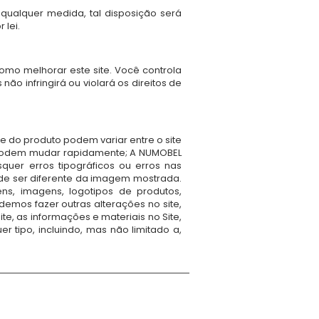
 qualquer medida, tal disposição será
 lei.
mo melhorar este site. Você controla
ão infringirá ou violará os direitos de
e do produto podem variar entre o site
e podem mudar rapidamente; A NUMOBEL
quer erros tipográficos ou erros nas
ode ser diferente da imagem mostrada.
s, imagens, logotipos de produtos,
emos fazer outras alterações no site,
te, as informações e materiais no Site,
 tipo, incluindo, mas não limitado a,
 educativos de madeira, quebra-cabeças
 interiores e arquitetura para escritórios,