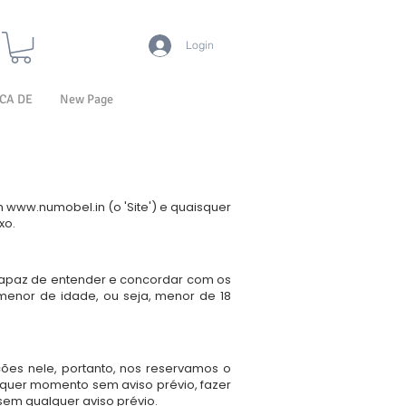
Login
CA DE
New Page
m
www.numobel.in
(o 'Site') e quaisquer
xo.
 capaz de entender e concordar com os
menor de idade, ou seja, menor de 18
ões nele, portanto, nos reservamos o
alquer momento sem aviso prévio, fazer
sem qualquer aviso prévio.