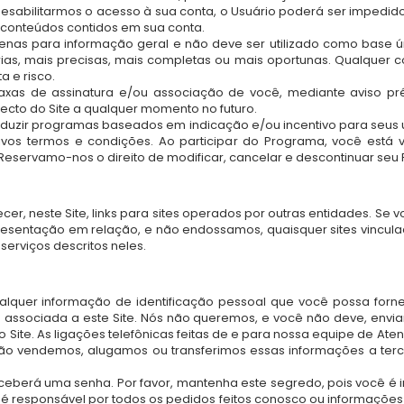
sabilitarmos o acesso à sua conta, o Usuário poderá ser impedido 
 conteúdos contidos em sua conta.
penas para informação geral e não deve ser utilizado como base
rias, mais precisas, mais completas ou mais oportunas. Qualquer
a e risco.
axas de assinatura e/ou associação de você, mediante aviso pr
pecto do Site a qualquer momento no futuro.
duzir programas baseados em indicação e/ou incentivo para seus 
ivos termos e condições. Ao participar do Programa, você está 
eservamo-nos o direito de modificar, cancelar e descontinuar seu
r, neste Site, links para sites operados por outras entidades. Se voc
esentação em relação, e não endossamos, quaisquer sites vincul
serviços descritos neles.
alquer informação de identificação pessoal que você possa forn
e associada a este Site. Nós não queremos, e você não deve, envia
o Site. As ligações telefônicas feitas de e para nossa equipe de At
ão vendemos, alugamos ou transferimos essas informações a terce
berá uma senha. Por favor, mantenha este segredo, pois você é i
 é responsável por todos os pedidos feitos conosco ou informaçõe