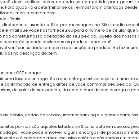
, você deve verificar antes de cada uso ou pedido para garant
Site. Para ajudá-lo a determinar se os Termos foram alterados desde
lizados mais recentemente.
os finais.
to diretamente usando o Site por mensagem no Site imediatamen
e e-mail que você nos forneceu ou para o número de celular que v
não constitui nossa aceitação do seu pedido. Sujeito aos nossos 
do ocorrerão quando enviarmos os produtos para você.
ável verificar cuidadosamente a descrição do produto. Ao fazer u
uídas na descrição do item.
qualquer GST a pagar.
ir uma taxa de entrega. Se a sua entrega estiver sujeita a uma tax
 confirmação de entrega antes de você confirmar seu pedido. Qu
oisas, do valor do seu pedido, da data e hora de sua entrega e de
 de débito, cartão de crédito, internet banking e algumas carteir
aceitos por nós são aqueles listados no Site na data em que seu pedi
onada por você pode envolver alguns encargos de processamento e
levante e é celebrado a seu exclusivo critério e nós somos um mero fa