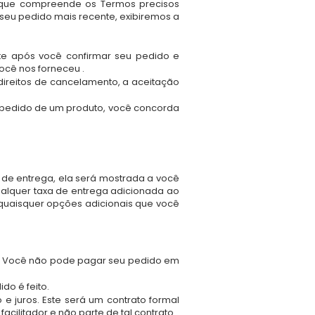
ir que compreende os Termos precisos
 seu pedido mais recente, exibiremos a
te após você confirmar seu pedido e
ocê nos forneceu .
direitos de cancelamento, a aceitação
m pedido de um produto, você concorda
a de entrega, ela será mostrada a você
alquer taxa de entrega adicionada ao
 quaisquer opções adicionais que você
as. Você não pode pagar seu pedido em
do é feito.
 juros. Este será um contrato formal
cilitador e não parte de tal contrato.