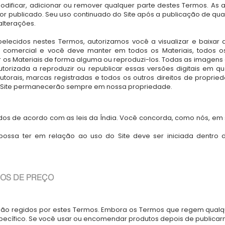
modificar, adicionar ou remover qualquer parte destes Termos. As
 for publicado. Seu uso continuado do Site após a publicação de qu
lterações.
elecidos nestes Termos, autorizamos você a visualizar e baixar as
comercial e você deve manter em todos os Materiais, todos os d
 os Materiais de forma alguma ou reproduzi-los. Todas as imagens 
utorizada a reproduzir ou republicar essas versões digitais em 
 autorais, marcas registradas e todos os outros direitos de proprie
 Site permanecerão sempre em nossa propriedade.
dos de acordo com as leis da Índia. Você concorda, como nós, em s
ossa ter em relação ao uso do Site deve ser iniciada dentro 
OS DE PREÇO
e são regidos por estes Termos. Embora os Termos que regem qua
specífico. Se você usar ou encomendar produtos depois de publicar