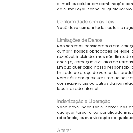
e-mail ou celular em combinação com
de e-mail e/ou senha, ou qualquer vi
Conformidade com as Leis
Você deve cumprir todas as leis e reg
Limitações de Danos
Não seremos considerados em violaç
cumprir nossas obrigações se esse 
razoável, incluindo, mas não limitado
energia, comoção civil, atos de terror
Em qualquer caso, nossa responsabili
limitada ao preço de varejo dos produ
Nem nós nem qualquer uma de nossas s
consequenciais ou outros danos relac
local na rede Internet.
Indenização e Liberação
Você deve indenizar e isentar-nos d
qualquer terceiro ou penalidade im
referência, ou sua violação de qualquer
Alterar