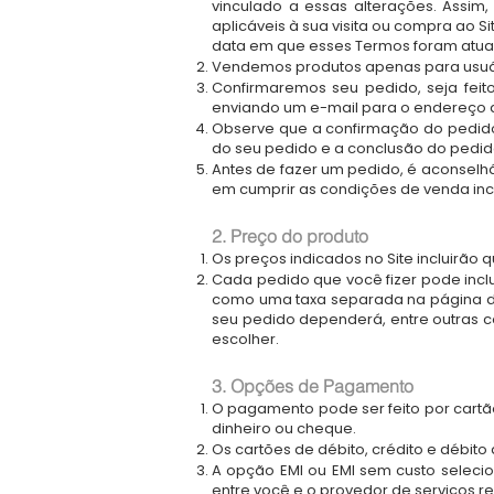
vinculado a essas alterações. Assim
aplicáveis à sua visita ou compra ao 
data em que esses Termos foram atua
Vendemos produtos apenas para usuári
Confirmaremos seu pedido, seja fei
enviando um e-mail para o endereço d
Observe que a confirmação do pedido 
do seu pedido e a conclusão do pedi
Antes de fazer um pedido, é aconselh
em cumprir as condições de venda incl
2. Preço do produto
Os preços indicados no Site incluirão 
Cada pedido que você fizer pode inclu
como uma taxa separada na página de
seu pedido dependerá, entre outras c
escolher.
3. Opções de Pagamento
O pagamento pode ser feito por cartão
dinheiro ou cheque.
Os cartões de débito, crédito e débito 
A opção EMI ou EMI sem custo seleci
entre você e o provedor de serviços re