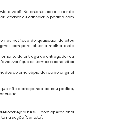
vio a você. No entanto, caso isso não
ar, atrasar ou cancelar o pedido com
nos notifique de quaisquer defeitos
gmail.com
para obter a melhor ação
o momento da entrega ao entregador ou
favor, verifique os termos e condições
ados de uma cópia do recibo original
m que não corresponda ao seu pedido,
oncluído.
interiocare@NUMOBEL.com
operacional
ite na seção 'Contato'.