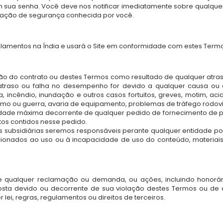
 sua senha. Você deve nos notificar imediatamente sobre qualque
olação de segurança conhecida por você.
ulamentos na Índia e usará o Site em conformidade com estes Termos 
ão do contrato ou destes Termos como resultado de qualquer atr
atraso ou falha no desempenho for devido a qualquer causa ou c
 a, incêndio, inundação e outros casos fortuitos, greves, motim, ac
ismo ou guerra, avaria de equipamento, problemas de tráfego rodovi
dade máxima decorrente de qualquer pedido de fornecimento de pr
tos contidos nesse pedido.
ubsidiárias seremos responsáveis perante qualquer entidade por 
ionados ao uso ou à incapacidade de uso do conteúdo, materiais 
e qualquer reclamação ou demanda, ou ações, incluindo honorário
posta devido ou decorrente de sua violação destes Termos ou de
 lei, regras, regulamentos ou direitos de terceiros.