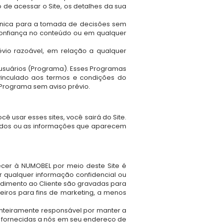
de acessar o Site, os detalhes da sua
 única para a tomada de decisões sem
 confiança no conteúdo ou em qualquer
évio razoável, em relação a qualquer
usuários (Programa). Esses Programas
vinculado aos termos e condições do
 Programa sem aviso prévio.
ê usar esses sites, você sairá do Site.
ados ou as informações que aparecem
ecer à NUMOBEL por meio deste Site é
r qualquer informação confidencial ou
endimento ao Cliente são gravadas para
iros para fins de marketing, a menos
nteiramente responsável por manter a
s fornecidas a nós em seu endereço de