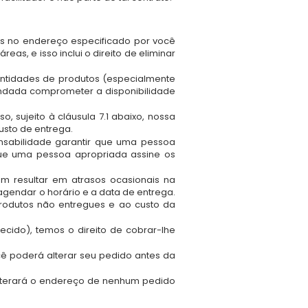
tos no endereço especificado por você
as, e isso inclui o direito de eliminar
antidades de produtos (especialmente
endada comprometer a disponibilidade
, sujeito à cláusula 7.1 abaixo, nossa
usto de entrega.
nsabilidade garantir que uma pessoa
que uma pessoa apropriada assine os
m resultar em atrasos ocasionais na
gendar o horário e a data de entrega.
rodutos não entregues e ao custo da
cido), temos o direito de cobrar-lhe
ê poderá alterar seu pedido antes da
 alterará o endereço de nenhum pedido