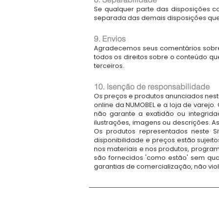
Se qualquer parte das disposições co
separada das demais disposições que c
9. Envios
Agradecemos seus comentários sobre 
todos os direitos sobre o conteúdo que
terceiros.
10. Isenção de responsabilidade
Os preços e produtos anunciados neste
online da NUMOBEL e a loja de varejo
não garante a exatidão ou integrida
ilustrações, imagens ou descrições. A
Os produtos representados neste S
disponibilidade e preços estão sujei
nos materiais e nos produtos, programa
são fornecidos 'como estão' sem qualq
garantias de comercialização, não vio
Estamos no negócio de concepção, proto
divertidos, jogos de tabuleiro e artesanato