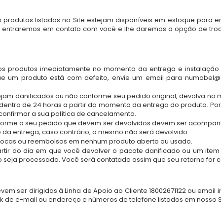
 produtos listados no Site estejam disponíveis em estoque para en
o, entraremos em contato com você e lhe daremos a opção de troc
s produtos imediatamente no momento da entrega e instalação e 
ue um produto está com defeito, envie um email para
numobel@
tejam danificados ou não conforme seu pedido original, devolva n
dentro de 24 horas a partir do momento da entrega do produto. Por 
nfirmar a sua política de cancelamento.
nforme o seu pedido que devem ser devolvidos devem ser acompanh
a entrega, caso contrário, o mesmo não será devolvido.
rocas ou reembolsos em nenhum produto aberto ou usado.
tir do dia em que você devolver o pacote danificado ou um ite
 seja processada. Você será contatado assim que seu retorno for c
em ser dirigidas à Linha de Apoio ao Cliente 18002671122 ou email
nk de e-mail ou endereço e números de telefone listados em nosso S