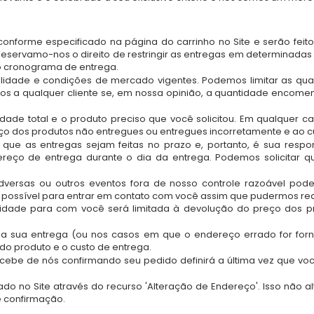
conforme especificado na página do carrinho no Site e serão fei
eservamo-nos o direito de restringir as entregas em determinadas áre
o cronograma de entrega.
bilidade e condições de mercado vigentes. Podemos limitar as qu
dos a qualquer cliente se, em nossa opinião, a quantidade encom
de total e o produto preciso que você solicitou. Em qualquer caso
eço dos produtos não entregues ou entregues incorretamente e ao c
ue as entregas sejam feitas no prazo e, portanto, é sua respo
dereço de entrega durante o dia da entrega. Podemos solicitar 
dversas ou outros eventos fora de nosso controle razoável pode
o possível para entrar em contato com você assim que pudermos rea
lidade para com você será limitada à devolução do preço dos p
a sua entrega (ou nos casos em que o endereço errado for forne
 do produto e o custo de entrega.
ebe de nós confirmando seu pedido definirá a última vez que voc
ado no Site através do recurso 'Alteração de Endereço'. Isso não
 confirmação.