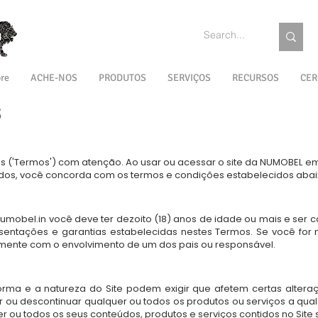
re
ACHE-NOS
PRODUTOS
SERVIÇOS
RECURSOS
CER
S
ões ('Termos') com atenção. Ao usar ou acessar o site da NUMOBEL e
nados, você concorda com os termos e condições estabelecidos abai
umobel.in
você deve ter dezoito (18) anos de idade ou mais e ser
sentações e garantias estabelecidas nestes Termos. Se você for 
ente com o envolvimento de um dos pais ou responsável.
ma e a natureza do Site podem exigir que afetem certas alteraç
ar ou descontinuar qualquer ou todos os produtos ou serviços a qu
 ou todos os seus conteúdos, produtos e serviços contidos no Site 