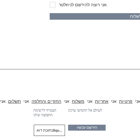
אני רוצה להירשם לניוזלטר.
שלוח
אנו עוסקים בעיצוב, יצירת א
רונות בגדים, תאורה ואקוסטיקה
ני
פרטיות
אני
אחריות
אני
משלוח
אני
החזרים והחלפה
אני
תשלום
אני
לעולם אל תחמיצו עדכון
הצטרף לרשימת
התפוצה שלנו
הירשם עכשיו