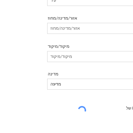
אזור/מדינה/מחוז
מיקוד/מיקוד
מדינה