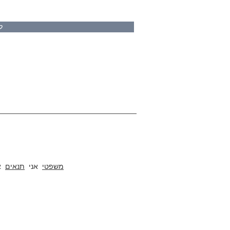
ל
על נומובל
למשרדים, מטבחים, בתים , בתי מלון, כיתות, מוסדות, א
משפטי
אני
תנאים
א