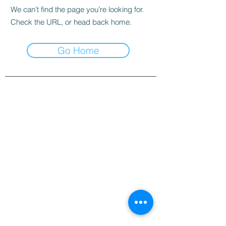
We can’t find the page you’re looking for.
Check the URL, or head back home.
Go Home
À PROPOS DE NUMOBEL
Nous sommes dans le domaine de la
conception, du prototypage, de la fabrication
sous contrat et de l'exportation de meubles
éthiques, de jouets éducatifs en bois, de puzzles
amusants, de jeux de société et d'artisanat
depuis l'INDE depuis 1996. Notre gamme de
produits comprend des éléments
d'aménagement intérieur et architectural pour
les bureaux, les cuisines, les maisons. , Hôtels,
salles de classe, institutions, armoires, éclairage
et acoustique