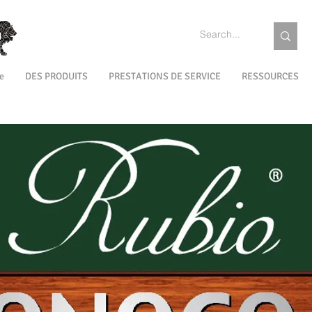
e
DES PRODUITS
PRESTATIONS DE SERVICE
RESSOURCES
EXTÉRIEUR
MAINTENANCE
COULEURS