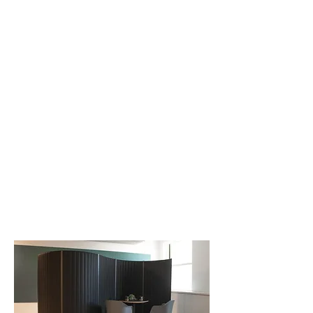
V-GROOVED PANELS
SPACE DIVIDERS
U-GROOVED PANELS
DESK DIVIDERS
CEILING TILES
LIGHTING
WALL TILES
ELEMENTS