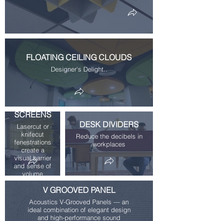
FLOATING CEILING CLOUDS
Designer's Delight..
SPACE
DIVIDING
SCREENS
DESK DIVIDERS
Lasercut or
knifecut
Reduce the decibels in
fenestrations
workplaces
create a
visual barrier
and sense of
volume
V GROOVED PANEL
Acoustics V-Grooved Panels — an
ideal combination of elegant design
and high-performance sound