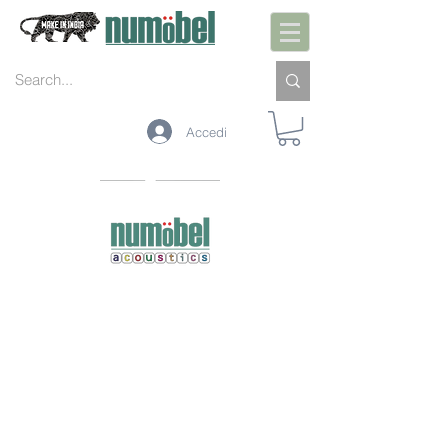
Accedi
PLAIN SHEETS
CEILING BAFFLES
LASER CUT PANELS
VISUAL BARRIERS