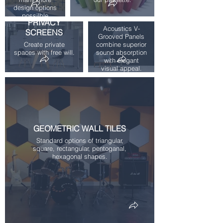
U GROOVED
design options
possilble
PANELS
PRIVACY
Acoustics V-
SCREENS
Grooved Panels
Create private
combine superior
spaces with free will.
sound absorption
with elegant
visual appeal.
GEOMETRIC WALL TILES
Standard options of triangular,
square, rectangular, pentoganal,
hexagonal shapes.