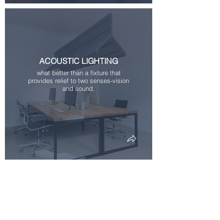
ACOUSTIC LIGHTING
what better than a fixture that
provides relief to two senses-vision
and sound.