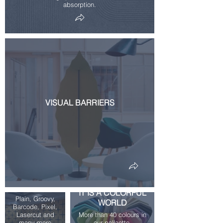
absorption.
VISUAL BARRIERS
LASER CUT
PANELS
IT IS A COLORFUL
Plain, Groovy,
WORLD
Barcode, Pixel,
Lasercut and
More than 40 colours in
many more
our pallaette.