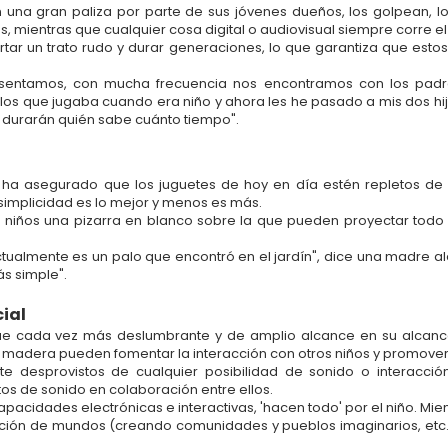
 una gran paliza por parte de sus jóvenes dueños, los golpean, los 
s, mientras que cualquier cosa digital o audiovisual siempre corre el
tar un trato rudo y durar generaciones, lo que garantiza que estos
resentamos, con mucha frecuencia nos encontramos con los pad
s que jugaba cuando era niño y ahora les he pasado a mis dos hij
y durarán quién sabe cuánto tiempo".
 ha asegurado que los juguetes de hoy en día estén repletos de ca
 simplicidad es lo mejor y menos es más.
 niños una pizarra en blanco sobre la que pueden proyectar todo e
ctualmente es un palo que encontró en el jardín", dice una madre ale
s simple".
cial
e cada vez más deslumbrante y de amplio alcance en su alcanc
 de madera pueden fomentar la interacción con otros niños y promover 
e desprovistos de cualquier posibilidad de sonido o interacció
os de sonido en colaboración entre ellos.
acidades electrónicas e interactivas, 'hacen todo' por el niño. Mien
ucción de mundos (creando comunidades y pueblos imaginarios, etc