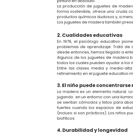
pintura en absoluto.
La producción de juguetes de madera
forma sostenible, ofrece una cruda 
productos químicos dudosos y, a menu
Los juguetes de madera también pre
2. Cualidades educativas
En 1976, el psicólogo educativo pion
problemas de aprendizaje. Trató de 
desde entonces, hemos llegado a ent
Algunos de los juguetes de madera bá
todos los cuales pueden ayudar a los ni
Entre las clases media y media-alta 
refinamiento en el juguete educativo 
3. El niño puede concentrarse
La madera es un elemento natural. Lo
jugando en un entorno con una ilumina
se sientan cómodos y listos para abo
fuertes cuando los espacios de estud
(incluso si son prácticos). Los niño
biofílicos
4. Durabilidad y longevidad