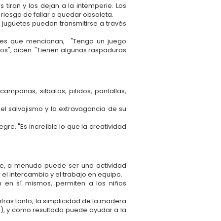
tiran y los dejan a la intemperie. Los
 riesgo de fallar o quedar obsoleta.
 juguetes puedan transmitirse a través
res que mencionan, "Tengo un juego
os", dicen. "Tienen algunas raspaduras
mpanas, silbatos, pitidos, pantallas,
l salvajismo y la extravagancia de su
gre. "Es increíble lo que la creatividad
e, a menudo puede ser una actividad
el intercambio y el trabajo en equipo.
n en sí mismos, permiten a los niños
tras tanto, la simplicidad de la madera
.), y como resultado puede ayudar a la