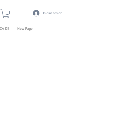
Iniciar sesión
CA DE
New Page
DE
APILADORES
JUGUETES SOBRE
R
RUEDAS