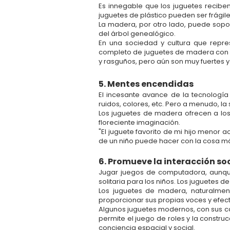
Es innegable que los juguetes reciben
juguetes de plástico pueden ser frágile
La madera, por otro lado, puede sopor
del árbol genealógico.
En una sociedad y cultura que rep
completo de juguetes de madera con lo
y rasguños, pero aún son muy fuertes 
5. Mentes encendidas
El incesante avance de la tecnología
ruidos, colores, etc. Pero a menudo, la
Los juguetes de madera ofrecen a los
floreciente imaginación.
"El juguete favorito de mi hijo menor a
de un niño puede hacer con la cosa má
6. Promueve la interacción so
Jugar juegos de computadora, aunqu
solitaria para los niños. Los juguetes
Los juguetes de madera, naturalment
proporcionar sus propias voces y efect
Algunos juguetes modernos, con sus cap
permite el juego de roles y la constr
conciencia espacial y social.