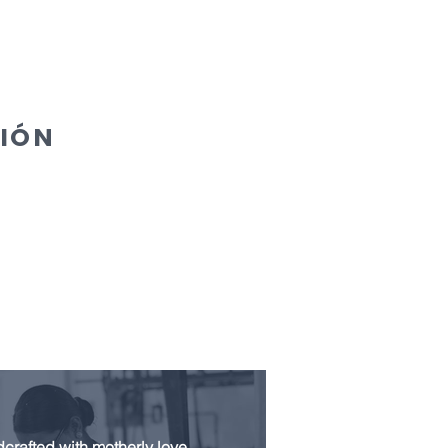
CIÓN
crafted with motherly love