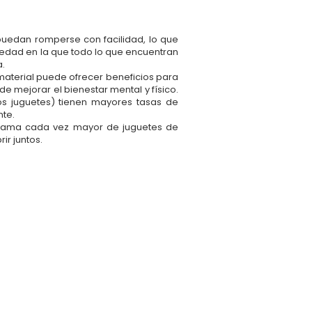
puedan romperse con facilidad, lo que
 edad en la que todo lo que encuentran
a.
material puede ofrecer beneficios para
e mejorar el bienestar mental y físico.
s juguetes) tienen mayores tasas de
nte.
a gama cada vez mayor de juguetes de
ir juntos.
 para niños.
rios divertidos pero funcionales.
o debido a los bordes afilados o la