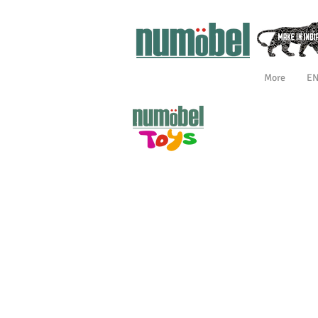
More
E
MUEBLES
BLOQ
SLIDES AND
MONT
TRACKERS