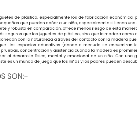
guetes de plástico, especialmente los de fabricación económica, 
 pequeñas que pueden dañar a un niño, especialmente si tienen una
fuerte y robusta en comparación, ofrece menos riesgo de esta maner
s seguros que los juguetes de plástico, sino que la madera como 
a conexión con la naturaleza a través del contacto con la madera pued
que los espacios educativos (donde a menudo se encuentran lo
s pruebas, concentración y asistencia cuando la madera es promine
r al desarrollo físico, mental y emocional de un niño. Con un
ste es un mundo de juego que los niños y los padres pueden descubr
S SON:-
les para niños de Numobel es perfecta para la sala de juegos u otros espacios
stente y pintado en tonos brillantes, la colección incluye taburetes y escrito
ntrar un mueble apto para niños para mis hijos que no supusiera ningún peligr