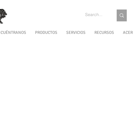
NCUÉNTRANOS
PRODUCTOS
SERVICIOS
RECURSOS
ACER
UES
JUEGOS DE MESA
CUBOS
JUGUETES DE
EL JUEGO 
APRENDIZAJE
APARENTA
COMPONENT
ESSORI
WALDORF
BALANCING
S