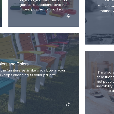
Huge range of wooden board
games. educational toys, fun
Our women 
toys, puzzles for toddlers.
motherly 
lors and Colors
the furniture set is like a rainbow in your
I'm a pare
w keeps changing its color pallette.
child frien
not pose 
unstability
to 