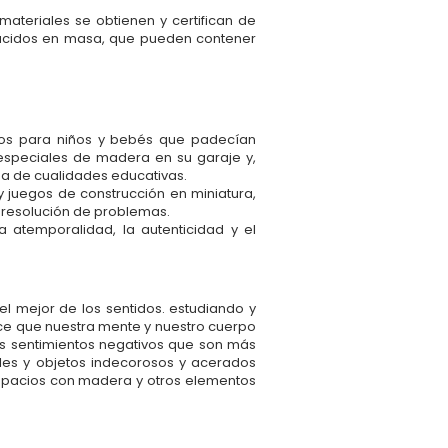
teriales se obtienen y certifican de
ducidos en masa, que pueden contener
tivos para niños y bebés que padecían
especiales de madera en su garaje y,
a de cualidades educativas.
 juegos de construcción en miniatura,
la resolución de problemas.
 atemporalidad, la autenticidad y el
l mejor de los sentidos. estudiando y
ace que nuestra mente y nuestro cuerpo
os sentimientos negativos que son más
bles y objetos indecorosos y acerados
espacios con madera y otros elementos