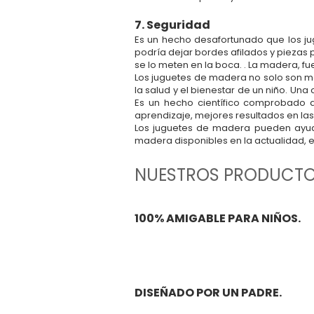
7. Seguridad
Es un hecho desafortunado que los ju
podría dejar bordes afilados y piezas
se lo meten en la boca. . La madera, 
Los juguetes de madera no solo son má
la salud y el bienestar de un niño. Un
Es un hecho científico comprobado 
aprendizaje, mejores resultados en la
Los juguetes de madera pueden ayuda
madera disponibles en la actualidad, e
NUESTROS PRODUCTO
100% AMIGABLE PARA NIÑOS.
La nueva colección linda y colorida de mueb
Hecho de madera contrachapada de abedul resi
DISEÑADO POR UN PADRE.
soy un padre Había estado luchando por enco