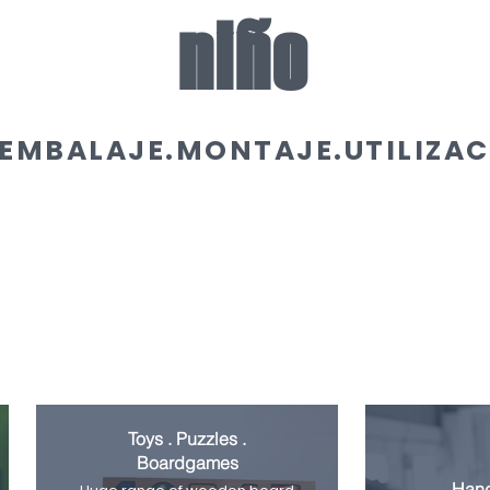
niño
EMBALAJE.MONTAJE.UTILIZA
Toys . Puzzles .
Boardgames
Hand