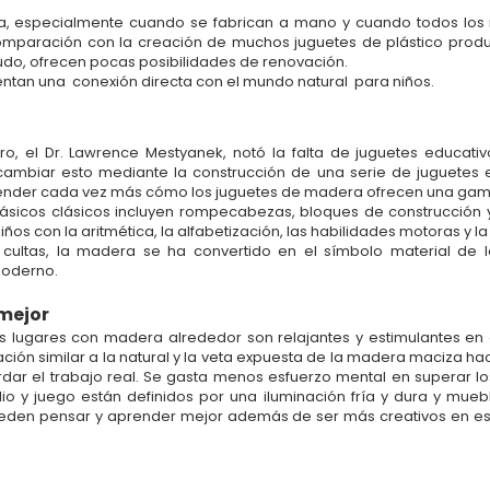
, especialmente cuando se fabrican a mano y cuando todos los ma
comparación con la creación de muchos juguetes de plástico pro
do, ofrecen pocas posibilidades de renovación.
sentan una
conexión directa con el mundo natural
para niños.
ero, el Dr. Lawrence Mestyanek, notó la falta de juguetes educa
cambiar esto mediante la construcción de una serie de juguetes 
ender cada vez más cómo los juguetes de madera ofrecen una gam
sicos clásicos incluyen rompecabezas, bloques de construcción y
ños con la aritmética, la alfabetización, las habilidades motoras y 
cultas, la madera se ha convertido en el símbolo material de la
moderno.
 mejor
s lugares con madera alrededor son relajantes y estimulantes en e
ción similar a la natural y la veta expuesta de la madera maciza h
rdar el trabajo real. Se gasta menos esfuerzo mental en superar l
io y juego están definidos por una iluminación fría y dura y mue
s pueden pensar y aprender mejor además de ser más creativos en 