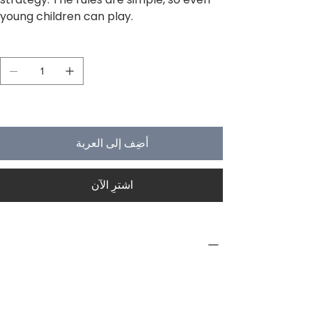
young children can play.
الكمية
لا يتبقى في المخزون سوى 4
أضِف إلى العربة
اشترِ الآن
PRODUCT INFO
Type
Board Game