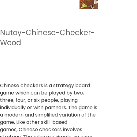
Nutoy-Chinese-Checker-
Wood
SKU
NTBG2
وحدة SKU:
NTBG2
السعر
‏799.00 ₹
ضريبة شاملة
Chinese checkers is a strategy board
game which can be played by two,
three, four, or six people, playing
individually or with partners. The game is
a modern and simplified variation of the
game. Like other skill-based
games, Chinese checkers involves
strategy. The rules are simple, so even