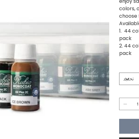
enjoy s
colors, 
choose 
Availabl
1. 44 co
pack
2. 44 co
pack
Size
الكمية