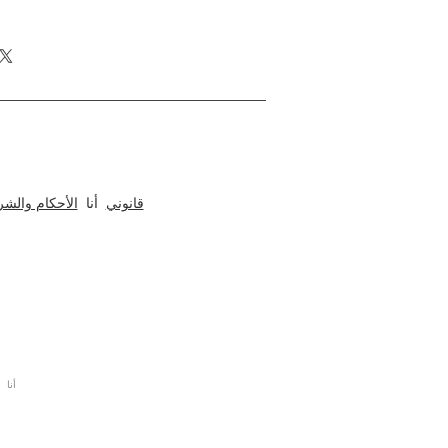
حول نوموبيل
الداخلي والمعماري للمكاتب والمطابخ والمنازل ، الفنادق 
قانوني
أنا
الأحكام والش
أنا كل الح