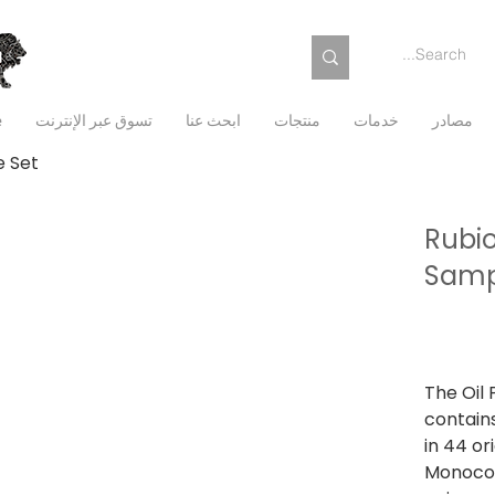
مصادر
خدمات
منتجات
ابحث عنا
تسوق عبر الإنترنت
e
e Set
Rubio
Samp
السعر
من
ضريبة شاملة
The Oil 
contains
in 44 or
Monocoat