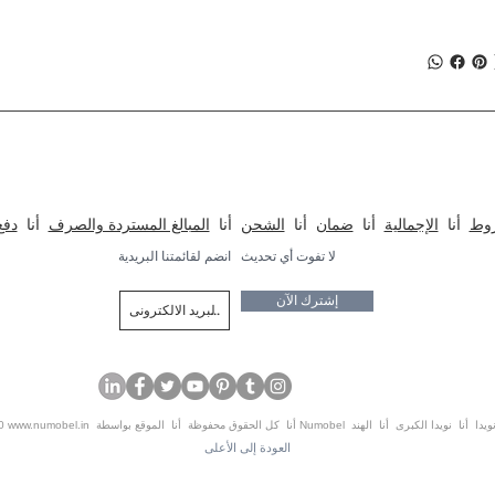
، الفصول الدراسية ، المؤسسات ، الخزائن ، الإضاءة والصوتيات
روط
أنا
الإجمالية
أنا
ضمان
أنا
الشحن
أنا
المبالغ المستردة والصرف
أنا
دفع
لا تفوت أي تحديث
انضم لقائمتنا البريدية
إشترك الآن
قوق محفوظة أنا الموقع بواسطة Numobel أنا نويدا أنا نويدا الكبرى أنا الهند
www.numobel.in
20
العودة إلى الأعلى