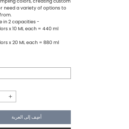
ampling colors, creating custom
or need a variety of options to
from.
e in 2 capacities -
lors x 10 ML each = 440 ml
lors x 20 ML each = 880 ml
أضِف إلى العربة