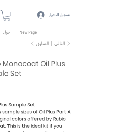
تسجيل الدخول
New Page
حول
السابق
التالي
 Monocoat Oil Plus
le Set
‏15,939.00 ₹
Plus Sample Set
 sample sizes of Oil Plus Part A
iginal colors offered by Rubio
. This is the ideal kit if you