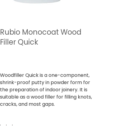
Rubio Monocoat Wood
Filler Quick
מחיר
כולל מע״מ
Woodfiller Quick is a one-component,
shrink-proof putty in powder form for
the preparation of indoor joinery. It is
suitable as a wood filler for filling knots,
cracks, and most gaps.
Color