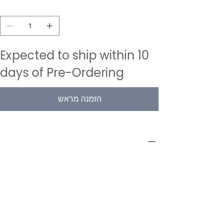
כמות
Expected to ship within 10
days of Pre-Ordering
הזמנה מראש
PRODUCT INFO
Type
Interiors
Category
Preparation