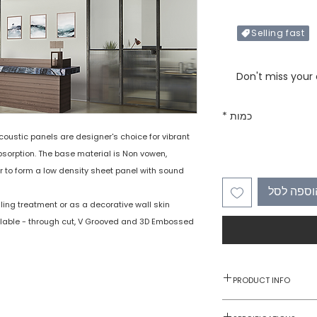
Selling fast
Only X items left in 
Don't miss your
כמות
*
coustic panels are designer's choice for vibrant
absorption. The base material is Non vowen,
 to form a low density sheet panel with sound
וספה לסל
ing treatment or as a decorative wall skin.
lable - through cut, V Grooved and 3D Embossed.
PRODUCT INFO
Decorative Wall