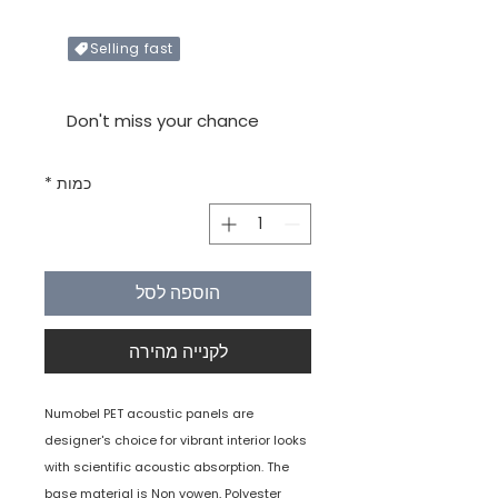
Selling fast
Only X items left in stock
Don't miss your chance
כמות
*
הוספה לסל
לקנייה מהירה
Numobel PET acoustic panels are
designer's choice for vibrant interior looks
with scientific acoustic absorption. The
base material is Non vowen, Polyester