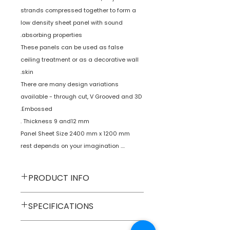
strands compressed together to form a
low density sheet panel with sound
absorbing properties.
These panels can be used as false
ceiling treatment or as a decorative wall
skin.
There are many design variations
available - through cut, V Grooved and 3D
Embossed.
Thickness 9 and12 mm .
Panel Sheet Size 2400 mm x 1200 mm
.... rest depends on your imagination
PRODUCT INFO
Decorative Wall
Type
SPECIFICATIONS
Panels