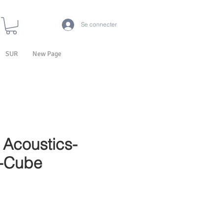
Se connecter
SUR
New Page
Acoustics-
t-Cube