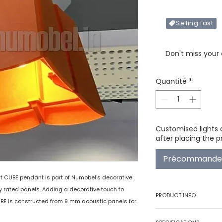
Selling fast
Only X items left in 
Don't miss your
Quantité
*
Customised lights 
after placing the p
Précommande
t CUBE pendant is part of Numobel's decorative
 rated panels. Adding a decorative touch to
PRODUCT INFO
UBE is constructed from 9 mm acoustic panels for
Type