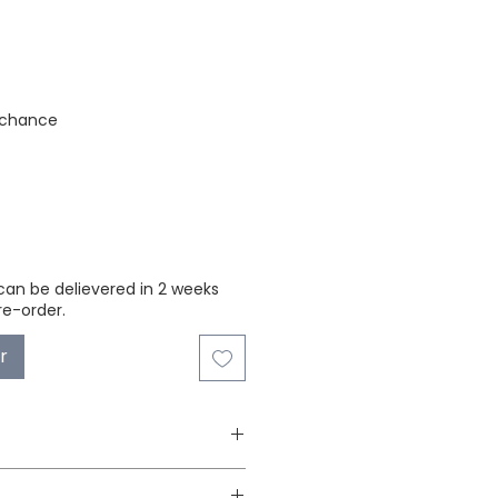
stock
 chance
can be delievered in 2 weeks
re-order.
r
Acoustic Pendant