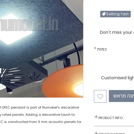
Selling fast
Only X items left in 
Don't miss your
כמות
*
Customised ligh
נה מראש
t DISC pendant is part of Numobel's decorative
 rated panels. Adding a decorative touch to
PRODUCT INFO
SC is constructed from 9 mm acoustic panels for
Acoustic Pendan