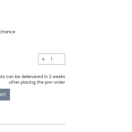
stock
 chance
ts can be delievered in 2 weeks
after placing the pre-order.
הזמ
t
Type