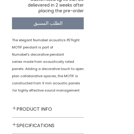
delievered in 2 weeks after
placing the pre-order.
الطلب المسبق
The elegant Numobel acoustics PETlight
MOTIF pendant is part of
Numobel's decorative pendant
series made from acoustically rated
panels. Adding a decorative touch to open
plan collaborative spaces, the MOTIF is
constructed from 9 mm acoustic panels
for highly effective sound management.
PRODUCT INFO
Acoustic Pendant
Type
SPECIFICATIONS
Lamps