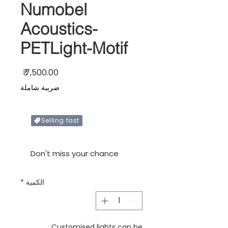
Numobel
Acoustics-
PETLight-Motif
السعر
ضريبة شاملة
Selling fast
Only X items left in stock
Don't miss your chance
الكمية
*
Customised lights can be