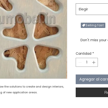
Elegir
Selling fast
Only X items left in 
Don't miss your
Cantidad
*
Agregar al carr
 the solutions to create and design interiors,
R
ng of new application areas.