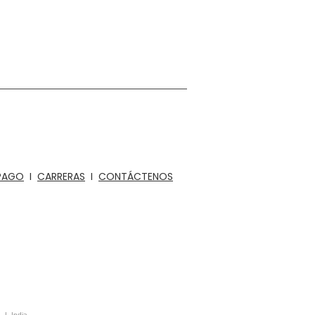
éticos, juguetes educativos de madera,
os de mobiliario interior y arquitectónico
y Acústica
PAGO
I
CARRERAS
I
CONTÁCTENOS
 I India