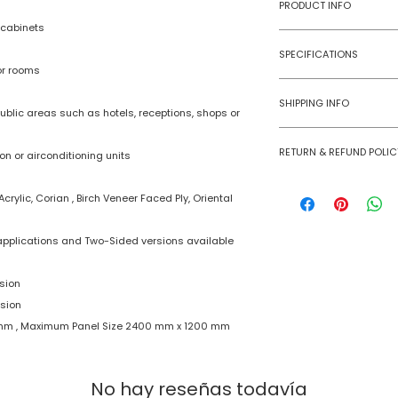
PRODUCT INFO
 cabinets
Type
SPECIFICATIONS
or rooms
Model No
Age Group
SHIPPING INFO
ublic areas such as hotels, receptions, shops or
Material
Numobel products a
RETURN & REFUND POLIC
domestic geographi
ion or airconditioning units
Dimensions
International Shipm
Goods once sold ca
small size panels.
crylic, Corian , Birch Veneer Faced Ply, Oriental
case of a damaged
Thickness
All other volumes 
 applications and Two-Sided versions available
Finish
Finishing Material
sion
rsion
 mm , Maximum Panel Size 2400 mm x 1200 mm
No hay reseñas todavía