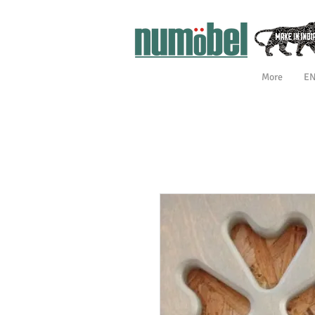
More
E