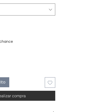
stock
 chance
ito
ealizar compra