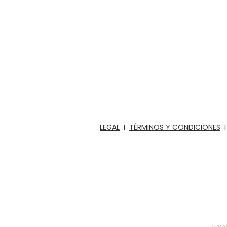
Estamos en el negocio del diseño, la c
rompecabezas divertidos, juegos de mesa y 
para ofici
LEGAL
I
TÉRMINOS Y CONDICIONES
© 20