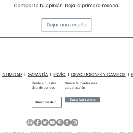
Comparte tu opinión. Deja la primera reseña.
Dejar una reseña
ACERCA DE NUMOBEL
reación de prototipos, la fabricación por contrato y la exportación de muebles 
artesanías de la INDIA desde 1996. Nuestra gama de productos incluye element
nas, cocinas y hogares. , Hoteles, Aulas, Instituciones, Vestuarios, Iluminación 
I
INTIMIDAD
I
GARANTÍA
I
ENVÍO
I
DEVOLUCIONES Y CAMBIOS
I
Únete a nuestra
Nunca te pierdas una
lista de correos
actualización
Suscríbase ahora
20
www.numobel.in
I Reservados todos los derechos I Sitio por Numobel I Noida I Gran Noida