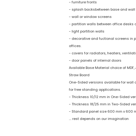
- furniture fronts
- splash backsbetween base and wall
- wall or window screens
- partition walls between office desks 
- light partition walls
- decorative and fuctional screens in p
offices.
- covers for radiators, heaters, ventilat
- door panels of internal doors
Available Base Material choice of MDF, A
Straw Board
One-Sided versions available for wall
for free standing applications.
- Thickness 10/12 mm in One-Sided ver
- Thickness 18/25 mm in Two-Sided ve
- Standard panel size 600 mm x 600
.... rest depends on our imagination