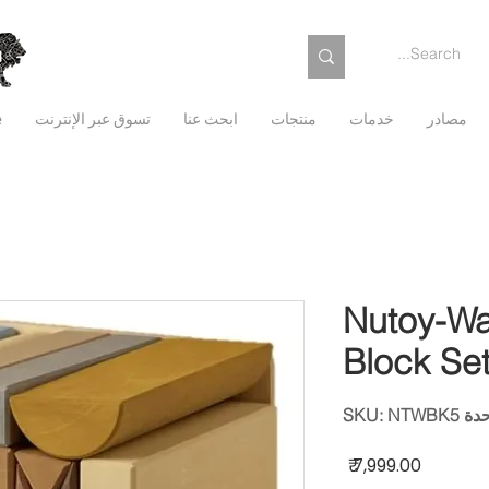
مصادر
خدمات
منتجات
ابحث عنا
تسوق عبر الإنترنت
e
Nutoy-Wa
Block Set
SKU: NTWBK5
السعر