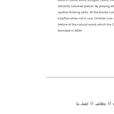
build a house, walls, bridges, roads, t
vibrantly coloured pieces. By playing wi
spatial thinking skills. All the blocks
tray/box when not in use. Children can 
texture of the natural wood, which the
Numobel in INDIA
نحن نعمل في مجال التصميم والنماذج الأولية والتصنيع والتصدير للأثاث الأخلاقي والألعاب الخشبية التعليمية والألغاز الممتعة وألعاب الطاولة والحرف اليدوية من الهند منذ عام 1996. تشمل مجموعة منتجاتنا عناصر التركيب
أنا
وظائف
أنا
اتصل بنا