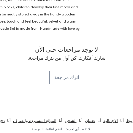
owers, furniture and so much more with the
th blocks, children develop their fine motor and
 can be neatly stored away in the handy wooden
see, touch and feel beautiful, velvet and warm
 Castle Set is made from. Handmade with love by
لا توجد مراجعات حتى الآن
شارك أفكارك. كن أول من يترك مراجعة.
اترك مراجعة
، الفصول الدراسية ، المؤسسات ، الخزائن ، الإضاءة والصوتيات
روط
أنا
الإجمالية
أنا
ضمان
أنا
الشحن
أنا
المبالغ المستردة والصرف
أنا
دفع
لا تفوت أي تحديث
انضم لقائمتنا البريدية