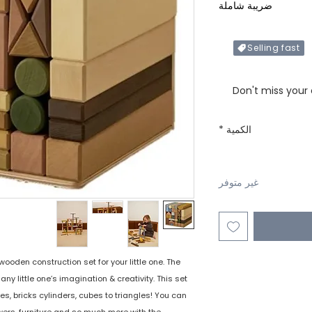
ضريبة شاملة
Selling fast
Only X items left in 
Don't miss your
الكمية
*
غير متوفر
 wooden construction set for your little one. The
 any little one’s imagination & creativity. This set
s, bricks cylinders, cubes to triangles! You can