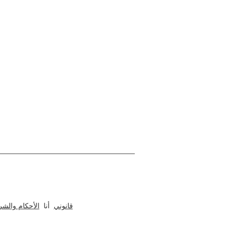
حول نوموبيل
الداخلي والمعماري للمكاتب والمطابخ والمنازل ، الفنادق 
قانوني
أنا
الأحكام والش